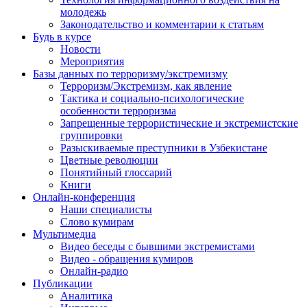
молодежь
Законодательство и комментарии к статьям
Будь в курсе
Новости
Мероприятия
Базы данных по терроризму/экстремизму
Терроризм/Экстремизм, как явление
Тактика и социально-психологические
особенности терроризма
Запрещенные террористические и экстремистские
группировки
Разыскиваемые преступники в Узбекистане
Цветные революции
Понятийный глоссарий
Книги
Онлайн-конференция
Наши специалисты
Слово кумирам
Мультимедиа
Видео беседы с бывшими экстремистами
Видео - обращения кумиров
Онлайн-радио
Публикации
Аналитика