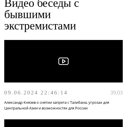
Видео беседы с
МУЛЬТИМЕДИА
бывшими
ПУБЛИКАЦИИ
экстремистами
ОНЛАЙН - СЕРВИСЫ
39,03
09.06.2024 22:46:14
Александр Князев о снятии запрета с Талибана, угрозах для
Центральной Азии и возможностях для России