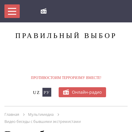
ПРАВИЛЬНЫЙ
ВЫБОР
МЫ ПРОТИВ ТЕРРОРИЗМА!
ПРОТИВОСТОИМ ТЕРРОРИЗМУ ВМЕСТЕ!
БУДЬ В КУРСЕ
Онлайн-радио
UZ
РУ
БАЗЫ ДАННЫХ ПО ТЕРРОРИЗМУ/
ЭКСТРЕМИЗМУ
Главная
Мультимедиа
ОНЛАЙН-КОНФЕРЕНЦИЯ
Видео беседы с бывшими экстремистами