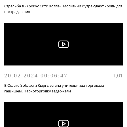
Стрельба в «Крокус Сити Холле». Москвичи с утра сдают кровь для
пострадавших
1,01
20.02.2024 00:06:47
В Ошской области Кыргызстана учительница торговала
гашишем. Наркоторговку задержали