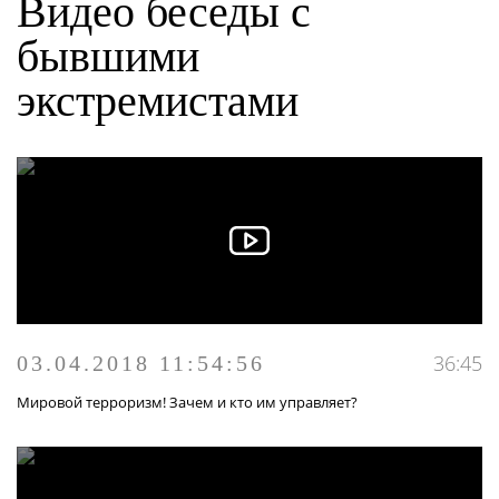
Видео беседы с
МУЛЬТИМЕДИА
бывшими
ПУБЛИКАЦИИ
экстремистами
ОНЛАЙН - СЕРВИСЫ
36:45
03.04.2018 11:54:56
Мировой терроризм! Зачем и кто им управляет?