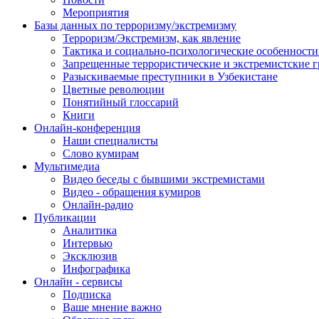
Мероприятия
Базы данных по терроризму/экстремизму
Терроризм/Экстремизм, как явление
Тактика и социально-психологические особенности
Запрещенные террористические и экстремистские 
Разыскиваемые преступники в Узбекистане
Цветные революции
Понятийный глоссарий
Книги
Онлайн-конференция
Наши специалисты
Слово кумирам
Мультимедиа
Видео беседы с бывшими экстремистами
Видео - обращения кумиров
Онлайн-радио
Публикации
Аналитика
Интервью
Эксклюзив
Инфографика
Онлайн - сервисы
Подписка
Ваше мнение важно