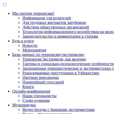
Мы против терроризма!
Информация для родителей
Для трудовых мигрантов зарубежом
Действия общественных организаций
Технология информационного воздействия на моло
Законодательство и комментарии к статьям
Будь в курсе
Новости
Мероприятия
Базы данных по терроризму/экстремизму
Терроризм/Экстремизм, как явление
Тактика и социально-психологические особенности
Запрещенные террористические и экстремистские 
Разыскиваемые преступники в Узбекистане
Цветные революции
Понятийный глоссарий
Книги
Онлайн-конференция
Наши специалисты
Слово кумирам
Мультимедиа
Видео беседы с бывшими экстремистами