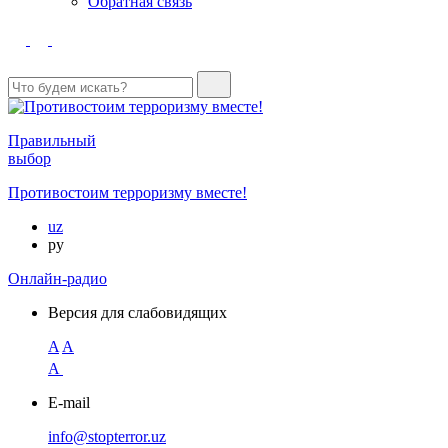
Обратная связь
Правильный
выбор
Противостоим терроризму вместе!
uz
ру
Онлайн-радио
Версия для слабовидящих
A
A
A
E-mail
info@stopterror.uz