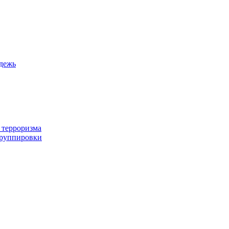
дежь
 терроризма
группировки