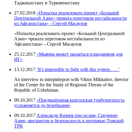
Таджикистану и Туркменистану
27.02.2018
«Попытка реализовать проект «Большой
Центральной Азии» чревата перетоком нестабильности
из Афганистана» - Сергей Масаулов
«Попытка реализовать проект «Большой Центральной
Азии» чревата перетоком нестабильности из
Афганистана» - Сергей Масаулов
25.12.2017
«Мьянма может оказаться плацдармом для
ИГ»
13.12.2017
‘It’s impossible to fight with this system . . . ’
An interview to intrepidreport with Viktor Mikhailov, director
of the Center for the Study of Regional Threats of the
Republic of Uzbekistan.
09.10.2017
«Предвыборная киргизская турбулентность
усложняется до безобразия»
09.10.2017
Александр Князев про ислам, Среднюю
Азию, мигрантов и безопасность в интервью Томской
ТРК