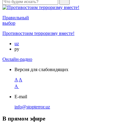
Правильный
выбор
Противостоим терроризму вместе!
uz
ру
Онлайн-радио
Версия для слабовидящих
A
A
A
E-mail
info@stopterror.uz
В прямом эфире