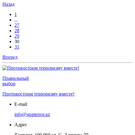
Назад
1
...
27
28
29
30
31
Вперед
Правильный
выбор
Противостоим терроризму вместе!
E-mail
info@stopterror.uz
Адрес
Ташкент, 100 060 ул. С. Азимова 79