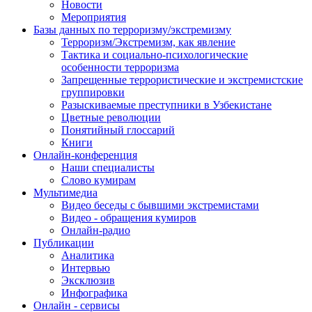
Новости
Мероприятия
Базы данных по терроризму/экстремизму
Терроризм/Экстремизм, как явление
Тактика и социально-психологические
особенности терроризма
Запрещенные террористические и экстремистские
группировки
Разыскиваемые преступники в Узбекистане
Цветные революции
Понятийный глоссарий
Книги
Онлайн-конференция
Наши специалисты
Слово кумирам
Мультимедиа
Видео беседы с бывшими экстремистами
Видео - обращения кумиров
Онлайн-радио
Публикации
Аналитика
Интервью
Эксклюзив
Инфографика
Онлайн - сервисы