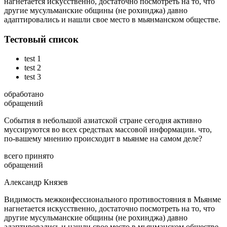
нагнетается искусственно, достаточно посмотреть на то, что
другие мусульманские общины (не рохинджа) давно
адаптировались и нашли свое место в мьянманском обществе.
Тестовый список
test 1
test 2
test 3
обработано
обращений
События в небольшой азиатской стране сегодня активно
муссируются во всех средствах массовой информации. что,
по-вашему мнению происходит в мьянме на самом деле?
всего принято
обращений
Александр Князев
Видимость межконфессионального противостояния в Мьянме
нагнетается искусственно, достаточно посмотреть на то, что
другие мусульманские общины (не рохинджа) давно
адаптировались и нашли свое место в мьянманском обществе.