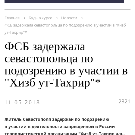
ПУБЛИКАЦИИ
Главная
Будь в курсе
Новости
ОНЛАЙН - СЕРВИСЫ
ФСБ задержала севастопольца по подозрению в участии в "Хизб
ут-Тахрир"*
ФСБ задержала
севастопольца по
подозрению в участии в
"Хизб ут-Тахрир"*
2321
11.05.2018
Житель Севастополя задержан по подозрению
в участии в деятельности запрещенной в России
террористической организации "Хизб ут-Тахрир аль-