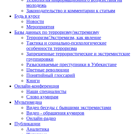
молодежь
Законодательство и комментарии к статьям
Будь в курсе
Новости
Мероприятия
Базы данных по терроризму/экстремизму
Терроризм/Экстремизм, как явление
Тактика и социально-психологические
особенности терроризма
Запрещенные террористические и экстремистские
группировки
Разыскиваемые преступники в Узбекистане
Цветные революции
Понятийный глоссарий
Книги
Онлайн-конференция
Наши специалисты
Слово кумирам
Мультимедиа
Видео беседы с бывшими экстремистами
Видео - обращения кумиров
Онлайн-радио
Публикации
Аналитика