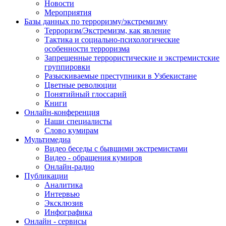
Новости
Мероприятия
Базы данных по терроризму/экстремизму
Терроризм/Экстремизм, как явление
Тактика и социально-психологические
особенности терроризма
Запрещенные террористические и экстремистские
группировки
Разыскиваемые преступники в Узбекистане
Цветные революции
Понятийный глоссарий
Книги
Онлайн-конференция
Наши специалисты
Слово кумирам
Мультимедиа
Видео беседы с бывшими экстремистами
Видео - обращения кумиров
Онлайн-радио
Публикации
Аналитика
Интервью
Эксклюзив
Инфографика
Онлайн - сервисы