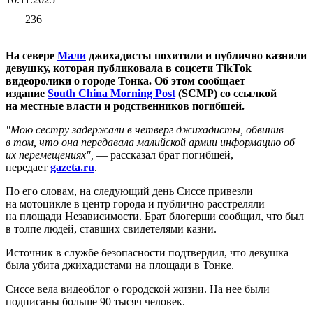
236
На севере
Мали
джихадисты похитили и публично казнили
девушку, которая публиковала в соцсети TikTok
видеоролики о городе Тонка. Об этом сообщает
издание
South China Morning Post
(SCMP) со ссылкой
на местные власти и родственников погибшей.
"Мою сестру задержали в четверг джихадисты, обвинив
в том, что она передавала малийской армии информацию об
их перемещениях",
— рассказал брат погибшей,
передает
gazeta.ru
.
По его словам, на следующий день Сиссе привезли
на мотоцикле в центр города и публично расстреляли
на площади Независимости. Брат блогерши сообщил, что был
в толпе людей, ставших свидетелями казни.
Источник в службе безопасности подтвердил, что девушка
была убита джихадистами на площади в Тонке.
Сиссе вела видеоблог о городской жизни. На нее были
подписаны больше 90 тысяч человек.