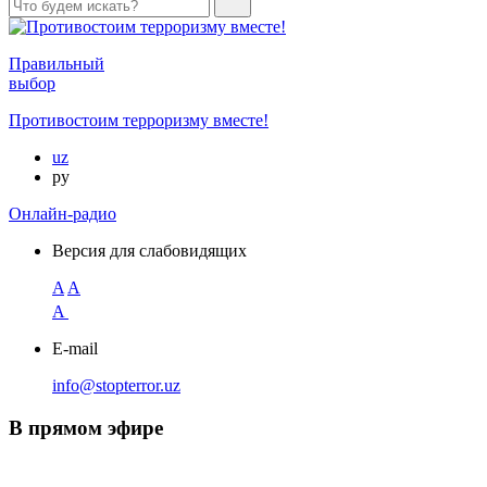
Правильный
выбор
Противостоим терроризму вместе!
uz
ру
Онлайн-радио
Версия для слабовидящих
A
A
A
E-mail
info@stopterror.uz
В прямом эфире