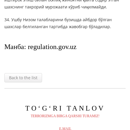
шахснинг такрорий мурожаати кўриб чиқилмайди.
34. Ушбу Низом талабларини бузишда айбдор бўлган
шахслар белгиланган тартибда жавобгар бўладилар.
Манба: regulation.gov.uz
Back to the list
TO‘G‘RI
TANLOV
TERRORIZMGA BIRGA QARSHI TURAMIZ!
E-MAIL