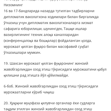
Низомнинг
16 ва 17-бандларида назарда тутилган тадбирларни
дипломатик ваколатхона ходимлари билан биргаликда
ўтказиш учун дипломатик ваколатхоналарга хизмат
сафарига юборилиши, шунингдек, Ташқи ишлар
вазирлигининг техник алоқа каналларидан
(конференцалоқа ва бошқалар) фойдаланган ҳолда,
мурожаат қилган фуқаро билан масофавий суҳбат
ўтказишлари мумкин.
19. Шахсан мурожаат қилган фуқаронинг жиноий
жавобгарликдан озод этиш тўғрисидаги мурожаатини қабул
қилишни рад этишга йўл қўйилмайди.
6-боб. Жиноий жавобгарликдан озод этиш тўғрисидаги
мурожаатларни кўриб чиқиш
20. Ҳуқуқни муҳофаза қилувчи органлар ёки судларга
тақдим этилган жиноий жавобгарликдан озод этиш