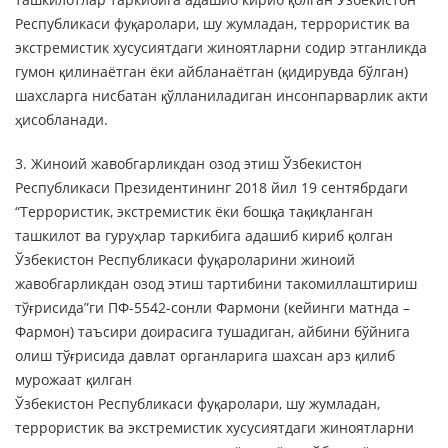
Республикаси фуқаролари, шу жумладан, террористик ва
экстремистик хусусиятдаги жиноятларни содир этганликда
гумон қилинаётган ёки айбланаётган (қидирувда бўлган)
шахсларга нисбатан қўлланиладиган инсонпарварлик акти
ҳисобланади.
3. Жиноий жавобгарликдан озод этиш Ўзбекистон
Республикаси Президентининг 2018 йил 19 сентябрдаги
“Террористик, экстремистик ёки бошқа тақиқланган
ташкилот ва гуруҳлар таркибига адашиб кириб қолган
Ўзбекистон Республикаси фуқароларини жиноий
жавобгарликдан озод этиш тартибини такомиллаштириш
тўғрисида”ги ПФ-5542-сонли Фармони (кейинги матнда –
Фармон) таъсири доирасига тушадиган, айбини бўйнига
олиш тўғрисида давлат органларига шахсан арз қилиб
мурожаат қилган
Ўзбекистон Республикаси фуқаролари, шу жумладан,
террористик ва экстремистик хусусиятдаги жиноятларни