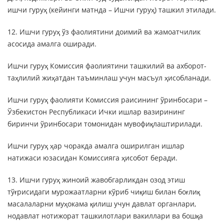
ишчи гуруҳ (кейинги матнда – Ишчи гуруҳ) ташкил этилади.
12. Ишчи гуруҳ ўз фаолиятини доимий ва жамоатчилик
асосида амалга оширади.
Ишчи гуруҳ Комиссия фаолиятини ташкилий ва ахборот-
таҳлилий жиҳатдан таъминлаш учун масъул ҳисобланади.
Ишчи гуруҳ фаолияти Комиссия раисининг ўринбосари –
Ўзбекистон Республикаси Ички ишлар вазирининг
биринчи ўринбосари томонидан мувофиқлаштирилади.
Ишчи гуруҳ ҳар чоракда амалга оширилган ишлар
натижаси юзасидан Комиссияга ҳисобот беради.
13. Ишчи гуруҳ жиноий жавобгарликдан озод этиш
тўғрисидаги мурожаатларни кўриб чиқиш билан боғлиқ
масалаларни муҳокама қилиш учун давлат органлари,
нодавлат нотижорат ташкилотлари вакиллари ва бошқа