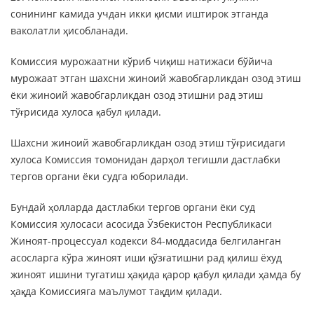
сонининг камида учдан икки қисми иштирок этганда
ваколатли ҳисобланади.
Комиссия мурожаатни кўриб чиқиш натижаси бўйича
мурожаат этган шахсни жиноий жавобгарликдан озод этиш
ёки жиноий жавобгарликдан озод этишни рад этиш
тўғрисида хулоса қабул қилади.
Шахсни жиноий жавобгарликдан озод этиш тўғрисидаги
хулоса Комиссия томонидан дарҳол тегишли дастлабки
тергов органи ёки судга юборилади.
Бундай ҳолларда дастлабки тергов органи ёки суд
Комиссия хулосаси асосида Ўзбекистон Республикаси
Жиноят-процессуал кодекси 84-моддасида белгиланган
асосларга кўра жиноят иши қўзғатишни рад қилиш ёхуд
жиноят ишини тугатиш ҳақида қарор қабул қилади ҳамда бу
ҳақда Комиссияга маълумот тақдим қилади.