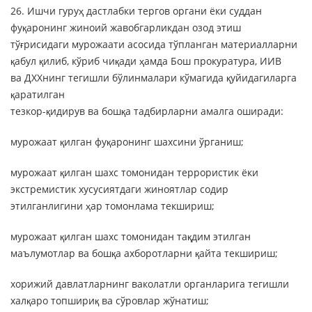
26. Ишчи гуруҳ дастлабки тергов органи ёки суддан
фуқаронинг жиноий жавобгарликдан озод этиш
тўғрисидаги мурожаати асосида тўпланган материалларни
қабул қилиб, кўриб чиқади ҳамда Бош прокуратура, ИИВ
ва ДХХнинг тегишли бўлинмалари кўмагида қуйидагиларга
қаратилган
тезкор-қидирув ва бошқа тадбирларни амалга оширади:
мурожаат қилган фуқаронинг шахсини ўрганиш;
мурожаат қилган шахс томонидан террористик ёки
экстремистик хусусиятдаги жиноятлар содир
этилганлигини ҳар томонлама текшириш;
мурожаат қилган шахс томонидан тақдим этилган
маълумотлар ва бошқа ахборотларни қайта текшириш;
хорижий давлатларнинг ваколатли органларига тегишли
халқаро топшириқ ва сўровлар жўнатиш;