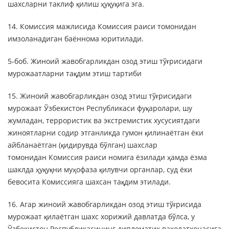
шахсларни таклиф қилиш ҳуқуқига эга.
14. Комиссия мажлисида Комиссия раиси томонидан
имзоланадиган баённома юритилади.
5-боб. Жиноий жавобгарликдан озод этиш тўғрисидаги
мурожаатларни тақдим этиш тартиби
15. Жиноий жавобгарликдан озод этиш тўғрисидаги
мурожаат Ўзбекистон Республикаси фуқаролари, шу
жумладан, террористик ва экстремистик хусусиятдаги
жиноятларни содир этганликда гумон қилинаётган ёки
айбланаётган (қидирувда бўлган) шахслар
томонидан Комиссия раиси номига ёзилади ҳамда ёзма
шаклда ҳуқуқни муҳофаза қилувчи органлар, суд ёки
бевосита Комиссияга шахсан тақдим этилади.
16. Агар жиноий жавобгарликдан озод этиш тўғрисида
мурожаат қилаётган шахс хорижий давлатда бўлса, у
Ўзбекистон Республикасининг дипломатик ваколатхонасига