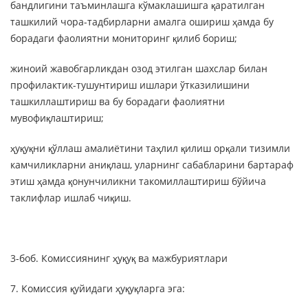
бандлигини таъминлашга кўмаклашишга қаратилган
ташкилий чора-тадбирларни амалга ошириш ҳамда бу
борадаги фаолиятни мониторинг қилиб бориш;
жиноий жавобгарликдан озод этилган шахслар билан
профилактик-тушунтириш ишлари ўтказилишини
ташкиллаштириш ва бу борадаги фаолиятни
мувофиқлаштириш;
ҳуқуқни қўллаш амалиётини таҳлил қилиш орқали тизимли
камчиликларни аниқлаш, уларнинг сабабларини бартараф
этиш ҳамда қонунчиликни такомиллаштириш бўйича
таклифлар ишлаб чиқиш.
3-боб. Комиссиянинг ҳуқуқ ва мажбуриятлари
7. Комиссия қуйидаги ҳуқуқларга эга: