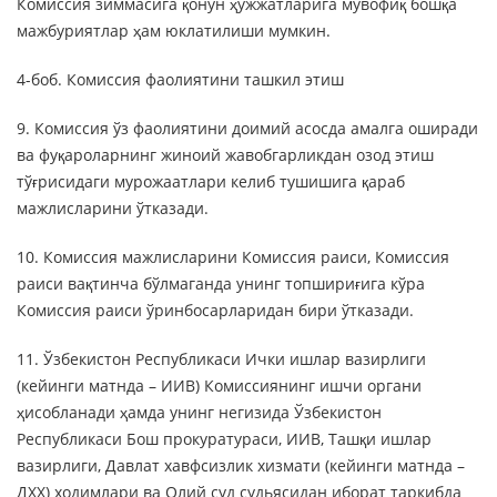
Комиссия зиммасига қонун ҳужжатларига мувофиқ бошқа
мажбуриятлар ҳам юклатилиши мумкин.
4-боб. Комиссия фаолиятини ташкил этиш
9. Комиссия ўз фаолиятини доимий асосда амалга оширади
ва фуқароларнинг жиноий жавобгарликдан озод этиш
тўғрисидаги мурожаатлари келиб тушишига қараб
мажлисларини ўтказади.
10. Комиссия мажлисларини Комиссия раиси, Комиссия
раиси вақтинча бўлмаганда унинг топшириғига кўра
Комиссия раиси ўринбосарларидан бири ўтказади.
11. Ўзбекистон Республикаси Ички ишлар вазирлиги
(кейинги матнда – ИИВ) Комиссиянинг ишчи органи
ҳисобланади ҳамда унинг негизида Ўзбекистон
Республикаси Бош прокуратураси, ИИВ, Ташқи ишлар
вазирлиги, Давлат хавфсизлик хизмати (кейинги матнда –
ДХХ) ходимлари ва Олий суд судьясидан иборат таркибда