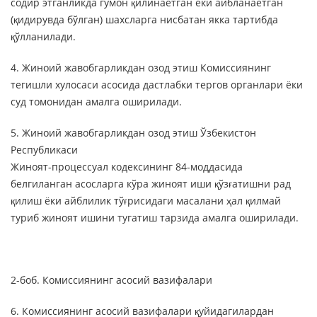
содир этганликда гумон қилинаётган ёки айбланаётган
(қидирувда бўлган) шахсларга нисбатан якка тартибда
қўлланилади.
4. Жиноий жавобгарликдан озод этиш Комиссиянинг
тегишли хулосаси асосида дастлабки тергов органлари ёки
суд томонидан амалга оширилади.
5. Жиноий жавобгарликдан озод этиш Ўзбекистон
Республикаси
Жиноят-процессуал кодексининг 84-моддасида
белгиланган асосларга кўра жиноят иши қўзғатишни рад
қилиш ёки айблилик тўғрисидаги масалани ҳал қилмай
туриб жиноят ишини тугатиш тарзида амалга оширилади.
2-боб. Комиссиянинг асосий вазифалари
6. Комиссиянинг асосий вазифалари қуйидагилардан