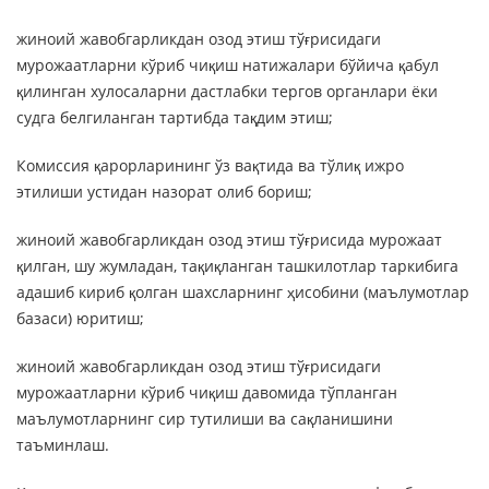
жиноий жавобгарликдан озод этиш тўғрисидаги
мурожаатларни кўриб чиқиш натижалари бўйича қабул
қилинган хулосаларни дастлабки тергов органлари ёки
судга белгиланган тартибда тақдим этиш;
Комиссия қарорларининг ўз вақтида ва тўлиқ ижро
этилиши устидан назорат олиб бориш;
жиноий жавобгарликдан озод этиш тўғрисида мурожаат
қилган, шу жумладан, тақиқланган ташкилотлар таркибига
адашиб кириб қолган шахсларнинг ҳисобини (маълумотлар
базаси) юритиш;
жиноий жавобгарликдан озод этиш тўғрисидаги
мурожаатларни кўриб чиқиш давомида тўпланган
маълумотларнинг сир тутилиши ва сақланишини
таъминлаш.