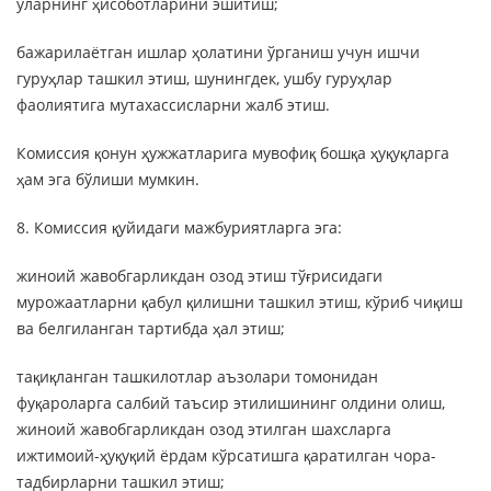
уларнинг ҳисоботларини эшитиш;
бажарилаётган ишлар ҳолатини ўрганиш учун ишчи
гуруҳлар ташкил этиш, шунингдек, ушбу гуруҳлар
фаолиятига мутахассисларни жалб этиш.
Комиссия қонун ҳужжатларига мувофиқ бошқа ҳуқуқларга
ҳам эга бўлиши мумкин.
8. Комиссия қуйидаги мажбуриятларга эга:
жиноий жавобгарликдан озод этиш тўғрисидаги
мурожаатларни қабул қилишни ташкил этиш, кўриб чиқиш
ва белгиланган тартибда ҳал этиш;
тақиқланган ташкилотлар аъзолари томонидан
фуқароларга салбий таъсир этилишининг олдини олиш,
жиноий жавобгарликдан озод этилган шахсларга
ижтимоий-ҳуқуқий ёрдам кўрсатишга қаратилган чора-
тадбирларни ташкил этиш;