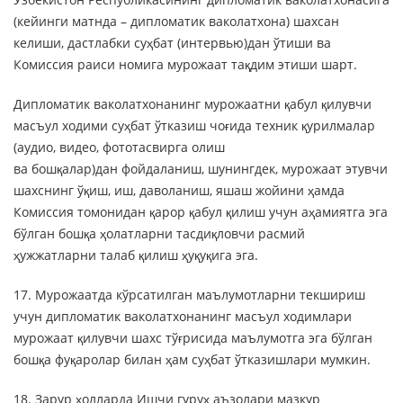
(кейинги матнда – дипломатик ваколатхона) шахсан
келиши, дастлабки суҳбат (интервью)дан ўтиши ва
Комиссия раиси номига мурожаат тақдим этиши шарт.
Дипломатик ваколатхонанинг мурожаатни қабул қилувчи
масъул ходими суҳбат ўтказиш чоғида техник қурилмалар
(аудио, видео, фототасвирга олиш
ва бошқалар)дан фойдаланиш, шунингдек, мурожаат этувчи
шахснинг ўқиш, иш, даволаниш, яшаш жойини ҳамда
Комиссия томонидан қарор қабул қилиш учун аҳамиятга эга
бўлган бошқа ҳолатларни тасдиқловчи расмий
ҳужжатларни талаб қилиш ҳуқуқига эга.
17. Мурожаатда кўрсатилган маълумотларни текшириш
учун дипломатик ваколатхонанинг масъул ходимлари
мурожаат қилувчи шахс тўғрисида маълумотга эга бўлган
бошқа фуқаролар билан ҳам суҳбат ўтказишлари мумкин.
18. Зарур ҳолларда Ишчи гуруҳ аъзолари мазкур