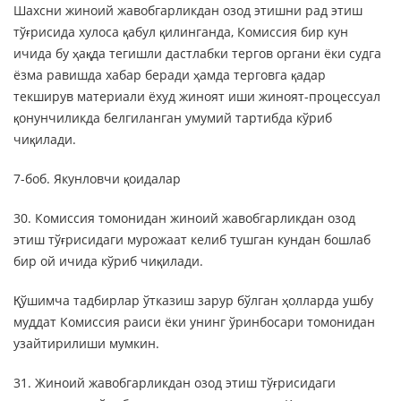
Шахсни жиноий жавобгарликдан озод этишни рад этиш
тўғрисида хулоса қабул қилинганда, Комиссия бир кун
ичида бу ҳақда тегишли дастлабки тергов органи ёки судга
ёзма равишда хабар беради ҳамда терговга қадар
текширув материали ёхуд жиноят иши жиноят-процессуал
қонунчиликда белгиланган умумий тартибда кўриб
чиқилади.
7-боб. Якунловчи қоидалар
30. Комиссия томонидан жиноий жавобгарликдан озод
этиш тўғрисидаги мурожаат келиб тушган кундан бошлаб
бир ой ичида кўриб чиқилади.
Қўшимча тадбирлар ўтказиш зарур бўлган ҳолларда ушбу
муддат Комиссия раиси ёки унинг ўринбосари томонидан
узайтирилиши мумкин.
31. Жиноий жавобгарликдан озод этиш тўғрисидаги