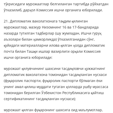
тўғрисидаги мурожаатлар белгиланган тартибда рўйхатдан
ўтказилиб, дарҳол Комиссия ишчи органига юборилади.
21. Дипломатик ваколатхонага тақдим қилинган
мурожаатлар, мазкур Низомнинг 16 ва 17-бандларида
назарда тутилган тадбирлар (шу жумладан, Ишчи гуруҳ
аъзолари билан ҳамкорликда) ўтказилганидан сўнг,
қуйидаги материалларни илова қилган ҳолда дипломатик
почта билан Ташқи ишлар вазирлиги орқали Комиссия
ишчи органига юборилади:
мурожаат қилувчининг шахсини тасдиқловчи ҳужжатнинг
дипломатик ваколатхона томонидан тасдиқланган нусхаси
(фуқаролик паспорти, фуқаролик паспорти бўлмаган ёки
унинг амал қилиш муддати тугаган ҳолларда ушбу муассаса
томонидан берилган Ўзбекистон Республикасига қайтиш
сертификатининг тасдиқланган нусхаси);
мурожаат қилган фуқаронинг шахсига оид маълумотлар,