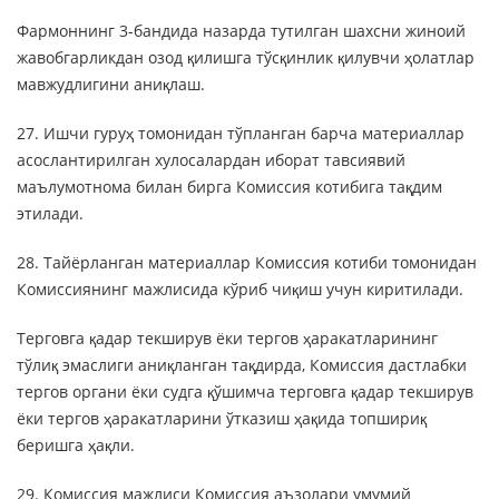
Фармоннинг 3-бандида назарда тутилган шахсни жиноий
жавобгарликдан озод қилишга тўсқинлик қилувчи ҳолатлар
мавжудлигини аниқлаш.
27. Ишчи гуруҳ томонидан тўпланган барча материаллар
асослантирилган хулосалардан иборат тавсиявий
маълумотнома билан бирга Комиссия котибига тақдим
этилади.
28. Тайёрланган материаллар Комиссия котиби томонидан
Комиссиянинг мажлисида кўриб чиқиш учун киритилади.
Терговга қадар текширув ёки тергов ҳаракатларининг
тўлиқ эмаслиги аниқланган тақдирда, Комиссия дастлабки
тергов органи ёки судга қўшимча терговга қадар текширув
ёки тергов ҳаракатларини ўтказиш ҳақида топшириқ
беришга ҳақли.
29. Комиссия мажлиси Комиссия аъзолари умумий