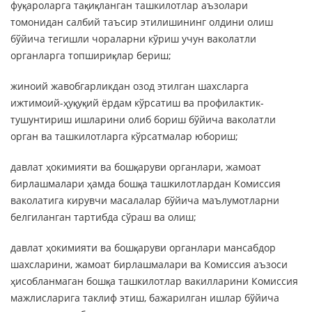
фуқароларга тақиқланган ташкилотлар аъзолари
томонидан салбий таъсир этилишининг олдини олиш
бўйича тегишли чораларни кўриш учун ваколатли
органларга топшириқлар бериш;
жиноий жавобгарликдан озод этилган шахсларга
ижтимоий-ҳуқуқий ёрдам кўрсатиш ва профилактик-
тушунтириш ишларини олиб бориш бўйича ваколатли
орган ва ташкилотларга кўрсатмалар юбориш;
давлат ҳокимияти ва бошқаруви органлари, жамоат
бирлашмалари ҳамда бошқа ташкилотлардан Комиссия
ваколатига кирувчи масалалар бўйича маълумотларни
белгиланган тартибда сўраш ва олиш;
давлат ҳокимияти ва бошқаруви органлари мансабдор
шахсларини, жамоат бирлашмалари ва Комиссия аъзоси
ҳисобланмаган бошқа ташкилотлар вакилларини Комиссия
мажлисларига таклиф этиш, бажарилган ишлар бўйича