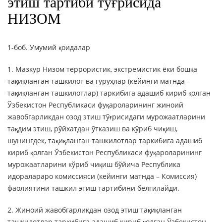
этиш тартиби тўғрисида
ОNLAYN XIZMATLAR
НИЗОМ
1-боб. Умумий қоидалар
1. Мазкур Низом террористик, экстремистик ёки бошқа
тақиқланган ташкилот ва гуруҳлар (кейинги матнда –
тақиқланган ташкилотлар) таркибига адашиб кириб қолган
Ўзбекистон Республикаси фуқароларининг жиноий
жавобгарликдан озод этиш тўғрисидаги мурожаатларини
тақдим этиш, рўйхатдан ўтказиш ва кўриб чиқиш,
шунингдек, тақиқланган ташкилотлар таркибига адашиб
кириб қолган Ўзбекистон Республикаси фуқароларининг
мурожаатларини кўриб чиқиш бўйича Республика
идоралараро комиссияси (кейинги матнда – Комиссия)
фаолиятини ташкил этиш тартибини белгилайди.
2. Жиноий жавобгарликдан озод этиш тақиқланган
ташкилотлар таркибига адашиб кириб қолган Ўзбекистон