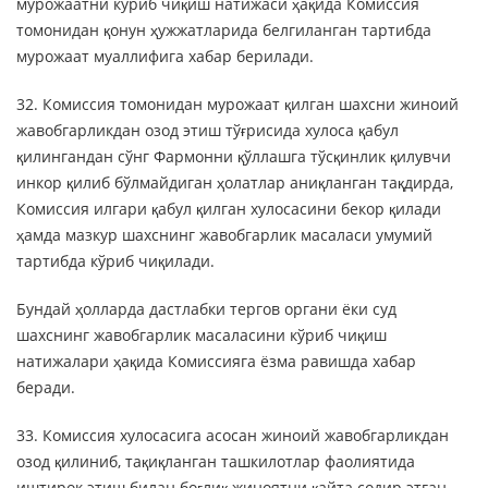
мурожаатни кўриб чиқиш натижаси ҳақида Комиссия
томонидан қонун ҳужжатларида белгиланган тартибда
мурожаат муаллифига хабар берилади.
32. Комиссия томонидан мурожаат қилган шахсни жиноий
жавобгарликдан озод этиш тўғрисида хулоса қабул
қилингандан сўнг Фармонни қўллашга тўсқинлик қилувчи
инкор қилиб бўлмайдиган ҳолатлар аниқланган тақдирда,
Комиссия илгари қабул қилган хулосасини бекор қилади
ҳамда мазкур шахснинг жавобгарлик масаласи умумий
тартибда кўриб чиқилади.
Бундай ҳолларда дастлабки тергов органи ёки суд
шахснинг жавобгарлик масаласини кўриб чиқиш
натижалари ҳақида Комиссияга ёзма равишда хабар
беради.
33. Комиссия хулосасига асосан жиноий жавобгарликдан
озод қилиниб, тақиқланган ташкилотлар фаолиятида
иштирок этиш билан боғлиқ жиноятни қайта содир этган