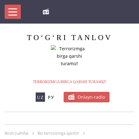
TO‘G‘RI
TANLOV
TERRORIZMGA BIRGA QARSHI TURAMIZ!
Onlayn-radio
UZ
РУ
Bosh (sahifa)
Biz terrorizmga qarshi!