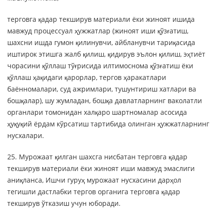
терговга қадар текширув материали ёки жиноят ишида
мавжуд процессуал ҳужжатлар (жиноят иши қўзғатиш,
шахсни ишда гумон қилинувчи, айбланувчи тариқасида
иштирок этишга жалб қилиш, қидирув эълон қилиш, эҳтиёт
чорасини қўллаш тўғрисида илтимоснома қўзғатиш ёки
қўллаш ҳақидаги қарорлар, тергов ҳаракатлари
баённомалари, суд ажримлари, тушунтириш хатлари ва
бошқалар), шу жумладан, бошқа давлатларнинг ваколатли
органлари томонидан халқаро шартномалар асосида
ҳуқуқий ёрдам кўрсатиш тартибида олинган ҳужжатларнинг
нусхалари.
25. Мурожаат қилган шахсга нисбатан терговга қадар
текширув материали ёки жиноят иши мавжуд эмаслиги
аниқланса, Ишчи гуруҳ мурожаат нусхасини дарҳол
тегишли дастлабки тергов органига терговга қадар
текширув ўтказиш учун юборади.