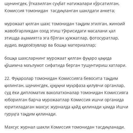
шунингдек, ўтказилган суҳбат натижалари кўрсатилган,
Комиссия томонидан тасдиқланган шаклдаги анкета;
мурожаат қилган шахс томонидан тақдим этилган, жиноий
жавобгарликдан озод этиш тўғрисидаги масалани ҳал
этишда аҳамиятга эга бўлган ҳужжатлар, фотосуратлар,
аудио, видеоёзувлар ва бошқа материаллар;
бошқа шахсларнинг мурожаат қилган фуқаро ҳақида
қўшимча маълумот сифатида берган тушунтириш хатлари.
22. Фуқаролар томонидан Комиссияга бевосита тақдим
қилинган, шунингдек, ҳуқуқни муҳофаза қилувчи органлар,
суд ёки дипломатик ваколатхоналар томонидан Комиссияга
юборилган барча мурожаатлар Комиссия ишчи органида
юритиладаган махсус журналда қайд қилинади ҳамда Ишчи
гуруҳга тақдим қилинади.
Махсус журнал шакли Комиссия томонидан тасдиқланади.