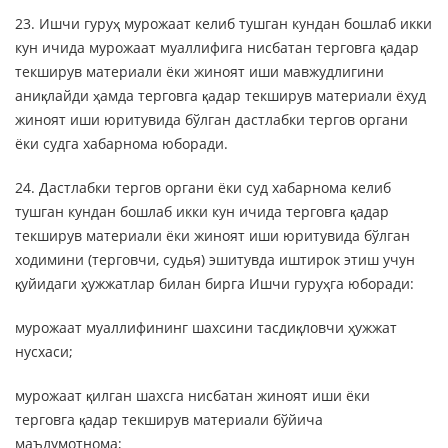
23. Ишчи гуруҳ мурожаат келиб тушган кундан бошлаб икки
кун ичида мурожаат муаллифига нисбатан терговга қадар
текширув материали ёки жиноят иши мавжудлигини
аниқлайди ҳамда терговга қадар текширув материали ёхуд
жиноят иши юритувида бўлган дастлабки тергов органи
ёки судга хабарнома юборади.
24. Дастлабки тергов органи ёки суд хабарнома келиб
тушган кундан бошлаб икки кун ичида терговга қадар
текширув материали ёки жиноят иши юритувида бўлган
ходимини (терговчи, судья) эшитувда иштирок этиш учун
қуйидаги ҳужжатлар билан бирга Ишчи гуруҳга юборади:
мурожаат муаллифининг шахсини тасдиқловчи ҳужжат
нусхаси;
мурожаат қилган шахсга нисбатан жиноят иши ёки
терговга қадар текширув материали бўйича
маълумотнома;