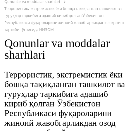
Qonunlar va moddalar sharhlari
Террористик, экстремистик ёки бошқа тақиқланган ташкилот ва
гуруҳлар таркибига адашиб кириб қолган Ўзбекистон
Республикаси фуқароларини жиноий жавобгарликдан озод этиш
тартиби тўғрисида НИЗОМ
BIZ TERRORIZMGA QARSHI!
Qonunlar va moddalar
XABARDOR BOLING
sharhlari
TERRORIZM/EKSTRIMIZMGA OID
MA’LUMOTLAR BAZASI
Террористик, экстремистик ёки
бошқа тақиқланган ташкилот ва
ONLAYN KONFERENTSIYA
гуруҳлар таркибига адашиб
кириб қолган Ўзбекистон
MULTIMEDIA
Республикаси фуқароларини
NASHRLAR
жиноий жавобгарликдан озод