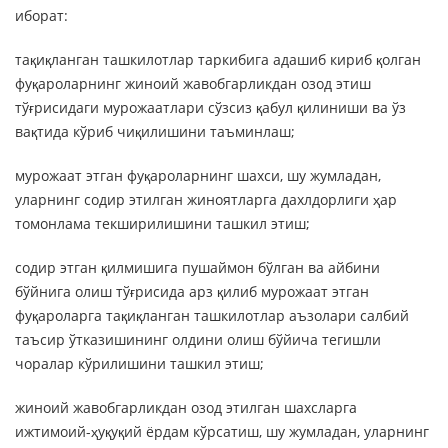
иборат:
тақиқланган ташкилотлар таркибига адашиб кириб қолган
фуқароларнинг жиноий жавобгарликдан озод этиш
тўғрисидаги мурожаатлари сўзсиз қабул қилиниши ва ўз
вақтида кўриб чиқилишини таъминлаш;
мурожаат этган фуқароларнинг шахси, шу жумладан,
уларнинг содир этилган жиноятларга дахлдорлиги ҳар
томонлама текширилишини ташкил этиш;
содир этган қилмишига пушаймон бўлган ва айбини
бўйнига олиш тўғрисида арз қилиб мурожаат этган
фуқароларга тақиқланган ташкилотлар аъзолари салбий
таъсир ўтказишининг олдини олиш бўйича тегишли
чоралар кўрилишини ташкил этиш;
жиноий жавобгарликдан озод этилган шахсларга
ижтимоий-ҳуқуқий ёрдам кўрсатиш, шу жумладан, уларнинг