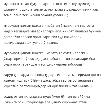
мурожаат этган фуқароларнинг шахсини, шу жумладан,
уларнинг содир этилган жиноятларга дахлдорлигини ҳар
томонлама текшириш орқали ўрганиш;
мурожаат қилган шахсга нисбатан ўтказилган терговга
қадар текширув материаллари ёки жиноят ишлари бўйича
дастлабки тергов органлари ёки суд вакиллари
иштирокида эшитувлар ўтказиш;
мурожаат қилган шахсга нисбатан эҳтиёт чорасини
ўзгартириш тўғрисида дастлабки тергов органлари ёки
судга якка тартибдаги топшириқларни юбориш;
зарур ҳолларда терговга қадар текширув материаллари ва
жиноят ишлари бўйича дастлабки тергов органларига
кўрсатма ва топшириқлар юборилишини таъминлаш;
содир этган қилмишига пушаймон бўлган ва айбини
бўйнига олиш тўғрисида арз қилиб мурожаат этган