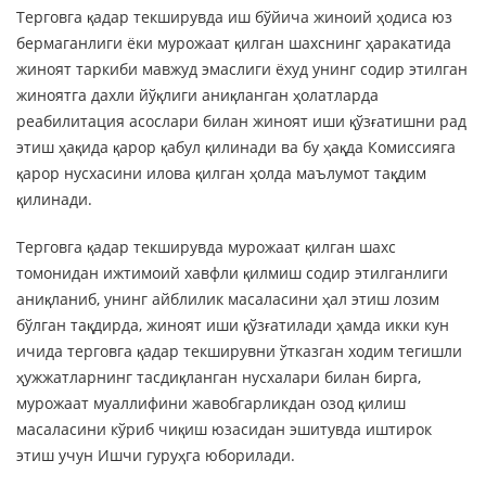
Терговга қадар текширувда иш бўйича жиноий ҳодиса юз
бермаганлиги ёки мурожаат қилган шахснинг ҳаракатида
жиноят таркиби мавжуд эмаслиги ёхуд унинг содир этилган
жиноятга дахли йўқлиги аниқланган ҳолатларда
реабилитация асослари билан жиноят иши қўзғатишни рад
этиш ҳақида қарор қабул қилинади ва бу ҳақда Комиссияга
қарор нусхасини илова қилган ҳолда маълумот тақдим
қилинади.
Терговга қадар текширувда мурожаат қилган шахс
томонидан ижтимоий хавфли қилмиш содир этилганлиги
аниқланиб, унинг айблилик масаласини ҳал этиш лозим
бўлган тақдирда, жиноят иши қўзғатилади ҳамда икки кун
ичида терговга қадар текширувни ўтказган ходим тегишли
ҳужжатларнинг тасдиқланган нусхалари билан бирга,
мурожаат муаллифини жавобгарликдан озод қилиш
масаласини кўриб чиқиш юзасидан эшитувда иштирок
этиш учун Ишчи гуруҳга юборилади.