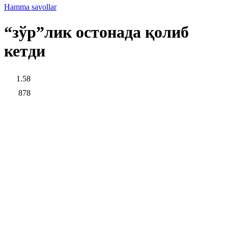
Hamma savollar
“зўр”лик остонада қолиб
кетди
1.58
878