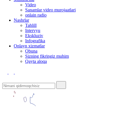
Video
Sanamlar video murojaatlari
onlain radio
Nashrlar
Tahlill
Intervyu
Ekskluziv
Infografika
Оnlayn xizmatlar
Obuna
Sizning fikringiz muhim
Qayta aloqa