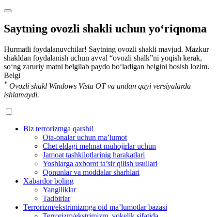
Saytning ovozli shakli uchun yo‘riqnoma
Hurmatli foydalanuvchilar! Saytning ovozli shakli mavjud. Mazkur
shakldan foydalanish uchun avval “ovozli shalk”ni yoqish kerak,
so‘ng zaruriy matni belgilab paydo bo‘ladigan belgini bosish lozim.
Belgi
*
Ovozli shakl Windows Vista OT va undan quyi versiyalarda
ishlamaydi.
Biz terrorizmga qarshi!
Ota-onalar uchun ma’lumot
Chet eldagi mehnat muhojirlar uchun
Jamoat tashkilotlarinig harakatlari
Yoshlarga axborot ta’sir qilish usullari
Qonunlar va moddalar sharhlari
Xabardor boling
Yangiliklar
Tadbirlar
Terrorizm/ekstrimizmga oid ma’lumotlar bazasi
Terrorizm/ekstrimizm, vokelik sifatida