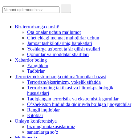
Biz terrorizmga qarshi!
Ota-onalar uchun ma’lumot
Chet eldagi mehnat muhojirlar uchun
Jamoat tashkilotlarinig harakatlari
Yoshlarga axborot ta’sir qilish usullari
Qonunlar va moddalar sharhlari
Xabardor boling
Yangiliklar
Tadbirlar
Terrorizm/ekstrimizmga oid ma’lumotlar bazasi
Terrorizm/ekstrimizm, vokelik sifatida
Terrorizmning taktikasi va ijtimoi-psihologik
hususiatlari
Taqiqlangan terroristik va ekstremistik guruhlar
O’zbekiston hududida qidiruvda bo’lgan jinoyatchilar
Rangli inqiloblar
Kitoblar
Onlayn konferentsiya
bizning mutaxasislarimiz
sanamlarga so’z
Multimedia