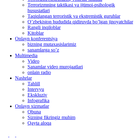
Terrorizmning taktikasi va ijtimoi-psihologik
hususiatlari
Taqiqlangan terroristik va ekstremistik guruhlar
O’zbekiston hududida qidiruvda bo’lgan jinoyatchilar
Rangli inqiloblar
Kitoblar
Onlayn konferentsiya
bizning mutaxasislarimiz
sanamlarga so’z
Multimedia
Video
Sanamlar video murojaatlari
onlain radio
Nashrlar
Tahlill
Intervyu
Ekskluziv
Infografika
Оnlayn xizmatlar
Obuna
Sizning fikringiz muhim
Qayta aloqa