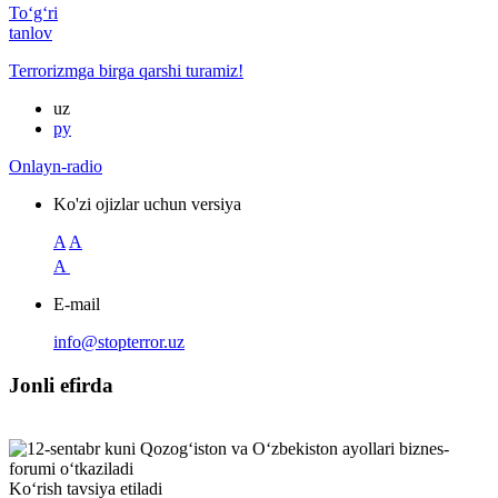
To‘g‘ri
tanlov
Terrorizmga birga qarshi turamiz!
uz
ру
Onlayn-radio
Ko'zi ojizlar uchun versiya
A
A
A
E-mail
info@stopterror.uz
Jonli efirda
Ko‘rish tavsiya etiladi