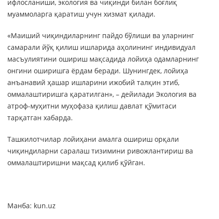
ифлосланиши, экология ва чиқинди билан боғлиқ
муаммоларга қаратиш учун хизмат қилади.
«Маиший чиқиндиларнинг пайдо бўлиши ва уларнинг
самарали йўқ қилиш ишларида аҳолининг индивидуал
масъулиятини ошириш мақсадида лойиҳа одамларнинг
онгини оширишга ёрдам беради. Шунингдек, лойиҳа
анъанавий ҳашар ишларини ижобий талқин этиб,
оммалаштиришга қаратилган», – дейилади Экология ва
атроф-муҳитни муҳофаза қилиш давлат қўмитаси
тарқатган хабарда.
Ташкилотчилар лойиҳани амалга ошириш орқали
чиқиндиларни саралаш тизимини ривожлантириш ва
оммалаштиришни мақсад қилиб қўйган.
Манба: kun.uz