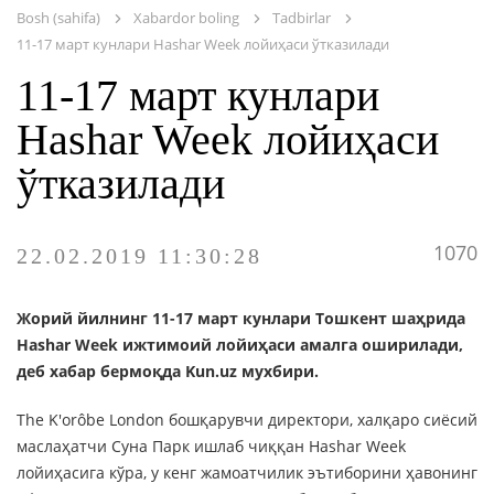
ОNLAYN XIZMATLAR
Bosh (sahifa)
Xabardor boling
Tadbirlar
11-17 март кунлари Hashar Week лойиҳаси ўтказилади
11-17 март кунлари
Hashar Week лойиҳаси
ўтказилади
1070
22.02.2019 11:30:28
Жорий йилнинг 11-17 март кунлари Тошкент шаҳрида
Hashar Week ижтимоий лойиҳаси амалга оширилади,
деб хабар бермоқда Kun.uz мухбири.
The K'orôbe London бошқарувчи директори, халқаро сиёсий
маслаҳатчи Суна Парк ишлаб чиққан Hashar Week
лойиҳасига кўра, у кенг жамоатчилик эътиборини ҳавонинг