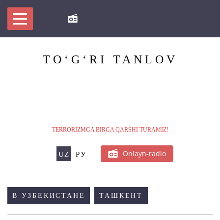
BIZ TERRORIZMGA QARSHI!
TO‘G‘RI
TANLOV
XABARDOR BOLING
TERRORIZM/EKSTRIMIZMGA OID
MA’LUMOTLAR BAZASI
TERRORIZMGA BIRGA QARSHI TURAMIZ!
ONLAYN KONFERENTSIYA
Onlayn-radio
UZ
РУ
MULTIMEDIA
В УЗБЕКИСТАНЕ
ТАШКЕНТ
NASHRLAR