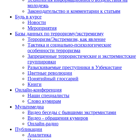
молодежь
Законодательство и комментарии к статьям
Будь в курсе
Новости
Мероприятия
Базы данных по терроризму/экстремизму
Терроризм/Экстремизм, как явление
Тактика и социально-психологические
особенности терроризма
Запрещенные террористические и экстремистские
группировки
Разыскиваемые преступники в Узбекистане
Цветные революции
Понятийный глоссарий
Книги
Онлайн-конференция
Наши специалисты
Слово кумирам
Мультимедиа
Видео беседы с бывшими экстремистами
Видео - обращения кумиров
Онлайн-радио
Публикации
Аналитика