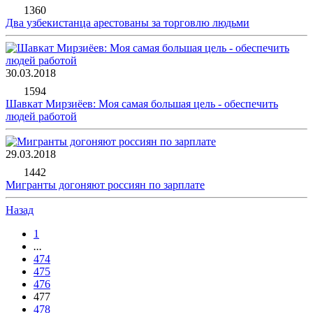
1360
Два узбекистанца арестованы за торговлю людьми
30.03.2018
1594
Шавкат Мирзиёев: Моя самая большая цель - обеспечить
людей работой
29.03.2018
1442
Мигранты догоняют россиян по зарплате
Назад
1
...
474
475
476
477
478