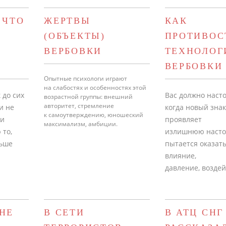
 ЧТО
ЖЕРТВЫ
КАК
Т
(ОБЪЕКТЫ)
ПРОТИВОС
ВЕРБОВКИ
ТЕХНОЛОГ
ВЕРБОВКИ
Опытные психологи играют
на слабостях и особенностях этой
 до сих
Вас должно наст
возрастной группы: внешний
авторитет, стремление
и не
когда новый зна
к самоутверждению, юношеский
ни
проявляет
максимализм, амбиции.
 то,
излишнюю насто
льше
пытается оказать
влияние,
давление, воздей
НЕ
В СЕТИ
В АТЦ СНГ