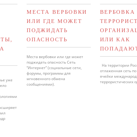
МЕСТА ВЕРБОВКИ
ВЕРБОВКА
ИЛИ ГДЕ МОЖЕТ
ТЕРРОРИС
ПОДЖИДАТЬ
ОРГАНИЗА
ТЫ,
ОПАСНОСТЬ
ИЛИ КАК
ВА
ПОПАДАЮТ
Места вербовки или где может
поджидать опасность Сеть
На территории Рос
“Интернет” (социальные сети,
отлаженная сеть по
форумы, программы для
ячейки междунаро
мгновенного обмена
лье уже
террористических 
сообщениями).
дело
ологиями
расширяет
вил
ндр