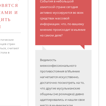
События в небольшой
ОВЯТСЯ
азиатской стране сегодня
ТАМИ И
активно муссируются во всех
средствах массовой
ДИТЬ
информации. что, по-вашему
М
мнению происходит в мьянме
на самом деле?
стические
нцев стран
ться, считают
стола в
Видимость
межконфессионального
противостояния в Мьянме
нагнетается искусственно,
достаточно посмотреть на то,
что другие мусульманские
общины (не рохинджа) давно
адаптировались и нашли свое
место в мьянманском