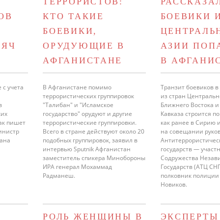
ТЕРРОРИСТОВ:
РАССКАЗА
ОВ
КТО ТАКИЕ
БОЕВИКИ 
БОЕВИКИ,
ЦЕНТРАЛЬ
СЯЧ
ОРУДУЮЩИЕ В
АЗИИ ПОП
АФГАНИСТАНЕ
В АФГАНИ
 с учета
В Афганистане помимо
Транзит боевиков в
террористических группировок
из стран Центральн
в
"Талибан" и "Исламское
Ближнего Востока и
ких
государство" орудуют и другие
Кавказа строится по
как пишет
террористические группировки.
как ранее в Сирию и
инистр
Всего в стране действуют около 20
на совещании руко
тана
подобных группировок, заявил в
Антитеррористичес
интервью Sputnik Афганистан
государств — участ
заместитель спикера Минобороны
Содружества Незав
ИРА генерал Мохаммад
Государств (АТЦ СНГ
Радманеш.
полковник полиции
Новиков.
РОЛЬ ЖЕНЩИНЫ В
ЭКСПЕРТЫ