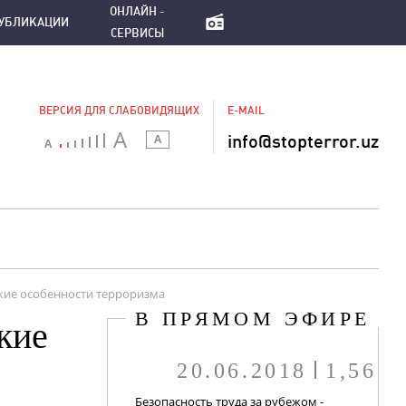
ПУБЛИКАЦИИ
ОНЛАЙН - СЕРВИСЫ
ОНЛАЙН -
УБЛИКАЦИИ
СЕРВИСЫ
ВЕРСИЯ ДЛЯ СЛАБОВИДЯЩИХ
E-MAIL
A
info@stopterror.uz
A
A
кие особенности терроризма
В ПРЯМОМ ЭФИРЕ
кие
20.06.2018
1,56
Безопасность труда за рубежом -