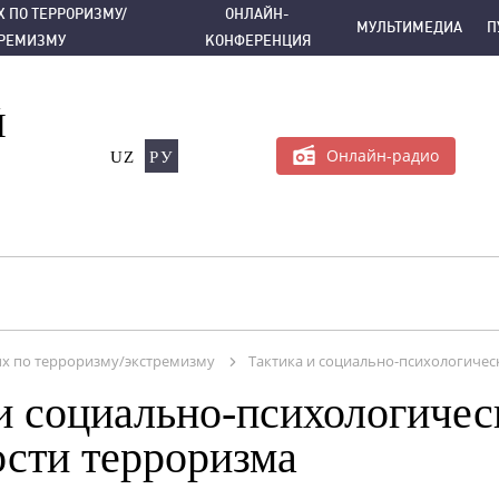
РРОРИЗМУ/ЭКСТРЕМИЗМУ
ОНЛАЙН-КОНФЕРЕНЦИЯ
МУЛЬТИМЕДИА
 ПО ТЕРРОРИЗМУ/
ОНЛАЙН-
МУЛЬТИМЕДИА
П
ТРЕМИЗМУ
КОНФЕРЕНЦИЯ
Й
Онлайн-радио
UZ
РУ
х по терроризму/экстремизму
Тактика и социально-психологичес
и социально-психологичес
ости терроризма