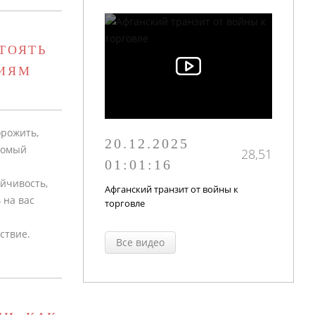
ТОЯТЬ
ИЯМ
орожить,
20.12.2025
комый
28,51
01:01:16
йчивость,
Афганский транзит от войны к
 на вас
торговле
ствие.
Все видео