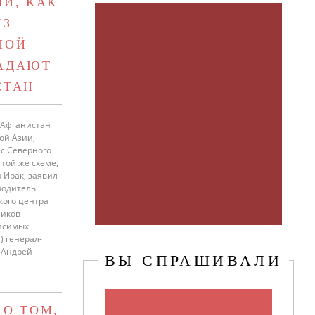
ЛИ, КАК
ИЗ
НОЙ
АДАЮТ
СТАН
 Афганистан
ой Азии,
 с Северного
 той же схеме,
 Ирак, заявил
водитель
кого центра
ников
исимых
) генерал-
 Андрей
ВЫ СПРАШИВАЛИ
 О ТОМ,