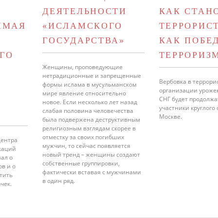
ДЕЯТЕЛЬНОСТИ
КАК СТАН
ИМАЯ
«ИСЛАМСКОГО
ТЕРРОРИС
ГОСУДАРСТВА»
КАК ПОБЕ
ГО
ТЕРРОРИЗ
Женщины, проповедующие
нетрадиционные и запрещенные
Вербовка в террори
формы ислама в мусульманском
организации уроже
мире явление относительно
СНГ будет продолжа
новое. Если несколько лет назад
участники круглого 
слабая половина человечества
Москве.
была подвержена деструктивным
религиозным взглядам скорее в
отместку за своих погибших
Центра
мужчин, то сейчас появляется
каций
новый тренд – женщины создают
ал о
собственные группировки,
ов и о
фактически вставая с мужчинами
тить
в один ряд.
чек.