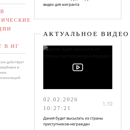
видео для мигранта
 В
ТИЧЕСКИЕ
ЦИИ
АКТУАЛЬНОЕ ВИДЕО
 В ИГ
сии действует
 вербовке в
дных
организаций.
02.02.2026
1,10
10:27:21
Дания будет высылать из страны
преступников-неграждан