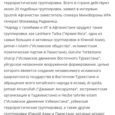
террористические группировки. Всего в стране действуют
около 20 подобных группировок, заявил в интервью
Sputnik Афганистан заместитель спикера Минобороны ИРА
генерал Мохаммад Радманеш.
"Наряду с талибами и ИГ в Афганистане орудуют такие
группировки, как Lashkare Taiba ("Армия бога", одна из
самых больших и активных группировок в Южной Азии),
Jamiat-i-Islami ("Исламское общество", исламистская
политическая партия в Пакистане), Goruhe Torkestane
sharqi ("Исламское движение Восточного Туркестана",
уйгурское незаконное вооруженное формирование, целью
которого является создание независимого исламского
(шариатского) государства в Восточном Туркестане и
обращение всего китайского народа в ислам), Al-qaida,
Jamaat Ansarullah ("Джамаат Ансаруллах", экстремистская
организация в Таджикистане) и Hezbe tahrike eslam
("Исламское движение Узбекистана", узбекская
террористическая группировка), а также другие
группировки Южной Азии и Пакистана, которые играют