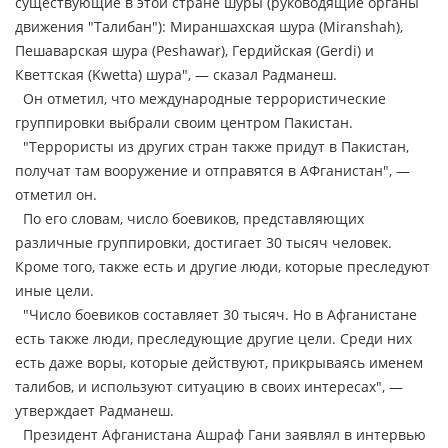
существующие в этой стране шуры (руководящие органы
движения "Талибан"): Мираншахская шура (Miranshah),
Пешаварская шура (Peshawar), Гердийская (Gerdi) и
Кветтская (Kwetta) шура", — сказал Радманеш.
Он отметил, что международные террористические
группировки выбрали своим центром Пакистан.
"Террористы из других стран также придут в Пакистан,
получат там вооружение и отправятся в АФганистан", —
отметил он.
По его словам, число боевиков, представляющих
различные группировки, достигает 30 тысяч человек.
Кроме того, также есть и другие люди, которые преследуют
иные цели.
"Число боевиков составляет 30 тысяч. Но в Афганистане
есть также люди, преследующие другие цели. Среди них
есть даже воры, которые действуют, прикрываясь именем
талибов, и используют ситуацию в своих интересах", —
утверждает Радманеш.
Президент Афганистана Ашраф Гани заявлял в интервью