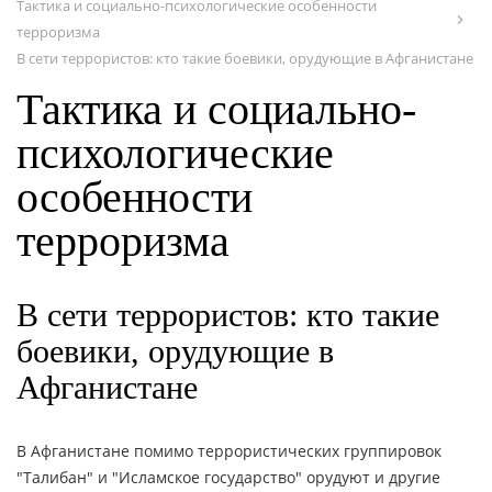
Тактика и социально-психологические особенности
терроризма
ПУБЛИКАЦИИ
В сети террористов: кто такие боевики, орудующие в Афганистане
Тактика и социально-
ОНЛАЙН - СЕРВИСЫ
психологические
особенности
терроризма
В сети террористов: кто такие
боевики, орудующие в
Афганистане
В Афганистане помимо террористических группировок
"Талибан" и "Исламское государство" орудуют и другие