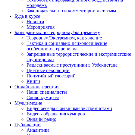
молодежь
Законодательство и комментарии к статьям
Будь в курсе
Новости
Мероприятия
Базы данных по терроризму/экстремизму
Терроризм/Экстремизм, как явление
Тактика и социально-психологические
особенности терроризма
Запрещенные террористические и экстремистские
группировки
Разыскиваемые преступники в Узбекистане
Цветные революции
Понятийный глоссарий
Книги
Онлайн-конференция
Наши специалисты
Слово кумирам
Мультимедиа
Видео беседы с бывшими экстремистами
Видео - обращения кумиров
Онлайн-радио
Публикации
Аналитика