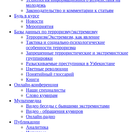
молодежь
Законодательство и комментарии к статьям
Будь в курсе
Новости
Мероприятия
Базы данных по терроризму/экстремизму
Терроризм/Экстремизм, как явление
Тактика и социально-психологические
особенности терроризма
Запрещенные террористические и экстремистские
группировки
Разыскиваемые преступники в Узбекистане
Цветные революции
Понятийный глоссарий
Книги
Онлайн-конференция
Наши специалисты
Слово кумирам
Мультимедиа
Видео беседы с бывшими экстремистами
Видео - обращения кумиров
Онлайн-радио
Публикации
Аналитика