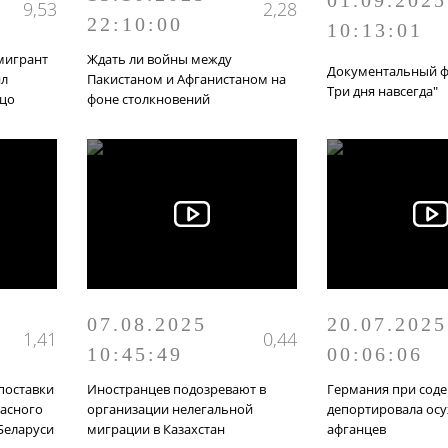
01.09.2025
9,53
2,28
22:10:00
10:13:01
мигрант
Ждать ли войны между
Документальный ф
ил
Пакистаном и Афганистаном на
Три дня навсегда"
ицо
фоне столкновений
07.08.2025
20.07.2025
1,41
0,44
10:45:49
00:06:06
поставки
Иностранцев подозревают в
Германия при соде
пасного
организации нелегальной
депортировала ос
Беларуси
миграции в Казахстан
афганцев