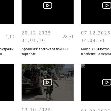
20.12.2025
07.12.2025
1,10
28,51
01:01:16
14:04:54
з страны
Афганский транзит от войны к
Более 300 иностра
ан
торговле
в рабстве на ферм
13.10.2025