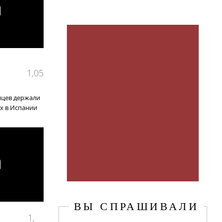
1,05
нцев держали
ах в Испании
ВЫ СПРАШИВАЛИ
1,