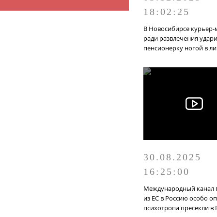
18:02:25
В Новосибирсе курьер-
ради развлечения удар
пенсионерку ногой в л
30.08.2025
16:25:00
Международный канал 
из ЕС в Россию особо о
психотропа пресекли в 