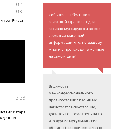
02,
03
События в небольшой
ильм "Беслан.
азиатской стране сегодня
активно муссируются во всех
средствах массовой
информации. что, по-вашему
мнению происходит в мьянме
на самом деле?
Видимость
межконфессионального
3,38
противостояния в Мьянме
нагнетается искусственно,
йствии Катара
достаточно посмотреть на то,
ужденных
что другие мусульманские
общины (не рохинджа) давно