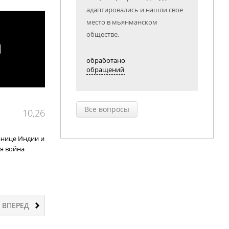
адаптировались и нашли свое
место в мьянманском
обществе.
обработано
обращений
Все вопросы
10,26
анице Индии и
я война
ВПЕРЕД