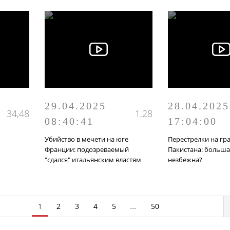
29.04.2025
28.04.2025
34,48
1,28
08:40:41
17:04:00
Убийство в мечети на юге
Перестрелки на гр
Франции: подозреваемый
Пакистана: больша
"сдался" итальянским властям
незбежна?
1
2
3
4
5
...
50