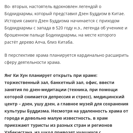
Во- вторых, настоятель вдохновлен легендой о
Бодхидхармы, который представил Дзен Буддизм в Китае.
История самого Дзен Буддизма начинается с приходом
Бодхидхармы с запада в 520 году н.э., легенда об ученике и
брошенном пальце Бодихидхармы, на месте которого
растёт дерево Алча, близ Китаба.
В перспективе храма планируется кардинально расширить
сферу деятельности храма.
Янг Ки Хун планирует открыть при храме:
торжественный зал, банкетный зал, офис, ввести
занятия по дзен-медитации (техника, при помощи
которой снимается депрессия и стресс), медицинский
центр – дзен, ушу дзен, а главное музей для сохранения
культуры Буддизма. Несмотря на удаленность храма от
города и довольно малую известность, в храм
приезжают туристы из разных стран и регионов
Узбекистана, из школ привозят учащихся с