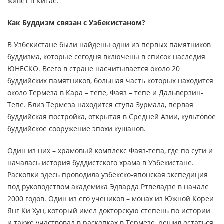
живет в Китае.
Как Буддизм связан с Узбекистаном?
В Узбекистане были найдены одни из первых памятников
буддизма, которые сегодня включены в список наследия
ЮНЕСКО. Всего в стране насчитывается около 20
буддийских памятников, большая часть которых находится
около Термеза в Кара – тепе, Фаяз – тепе и Дальверзин-
Тепе. Близ Термеза находится ступа Зурмала, первая
буддийская постройка, открытая в Средней Азии, культовое
буддийское сооружение эпохи кушанов.
Один из них – храмовый комплекс Фаяз-тепа, где по сути и
началась история буддистского храма в Узбекистане.
Раскопки здесь проводила узбекско-японская экспедиция
под руководством академика Эдварда Ртвеладзе в начале
2000 годов. Один из его учеников – монах из Южной Кореи
Янг Ки Хун, который имел докторскую степень по истории
и также участвовал в раскопках в Термезе, решил остаться