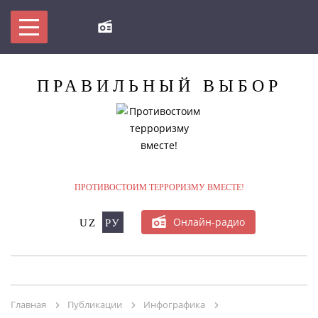
ПРАВИЛЬНЫЙ
ВЫБОР
МЫ ПРОТИВ ТЕРРОРИЗМА!
БУДЬ В КУРСЕ
БАЗЫ ДАННЫХ ПО ТЕРРОРИЗМУ/
ПРОТИВОСТОИМ ТЕРРОРИЗМУ ВМЕСТЕ!
ЭКСТРЕМИЗМУ
Онлайн-радио
UZ
РУ
ОНЛАЙН-КОНФЕРЕНЦИЯ
МУЛЬТИМЕДИА
Главная
Публикации
Инфографика
ПУБЛИКАЦИИ