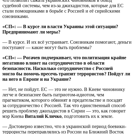
что позволит сажать украинских чиновников в обход
судебной системы, чем из-за джихадистов, которые для ЕС
стали помощниками в борьбе с Россией и её сирийскими
союзниками.
«СП»: — В курсе ли власти Украины этой ситуации?
Предпринимают ли меры?
— В курсе. И их всё устраивает. Союзникам помогают, деньги
поступают — какие могут быть проблемы?
«СП»: — Рогачев подчеркивает, что политизация крайне
негативно влияет на сотрудничество в области
безопасности. Насколько сотрудничество с Россией
могло бы помочь пресечь транзит террористов? Пойдут ли
на него в Европе и на Украине?
— Нет, не пойдут. ЕС — это не нужно. В Киеве чиновнику
легче и безопаснее быть патриотом-идиотом, чем
прагматиком, которого обвинят в предательстве и посадят
за сотрудничество с Россией. Так что единственный способ
решить проблему джихадистов в Сирии — это, как говорит
мэр Киева
Виталий Кличко
, подготовить их к земле.
— Достоверно известно, что в украинский период боевики-
террористы переправлялись из России на Ближний Восток