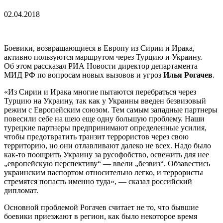
02.04.2018
Боевики, возвращающиеся в Европу из Сирии и Ирака,
активно пользуются маршрутом через Турцию и Украину.
Об этом рассказал РИА Новости директор департамента
МИД РФ по вопросам новых вызовов и угроз
Илья Рогачев
.
«Из Сирии и Ирака многие пытаются перебраться через
Турцию на Украину, так как у Украины введен безвизовый
режим с Европейским союзом. Тем самым западные партнеры
повесили себе на шею еще одну большую проблему. Наши
турецкие партнеры предпринимают определенные усилия,
чтобы предотвратить транзит террористов через свою
территорию, но они отлавливают далеко не всех. Надо было
как-то поощрить Украину за русофобство, освежить для нее
„европейскую перспективу“ — ввели „безвиз“. Обзавестись
украинским паспортом относительно легко, и террористы
стремятся попасть именно туда», — сказал российский
дипломат.
Основной проблемой Рогачев считает не то, что бывшие
боевики приезжают в регион, как было некоторое время