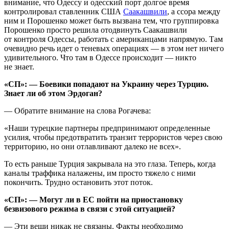
внимание, что Одессу и одесский порт долгое время
контролировал ставленник США
Саакашвили
, а ссора между
ним и Порошенко может быть вызвана тем, что группировка
Порошенко просто решила отодвинуть Саакашвили
от контроля Одессы, работать с американцами напрямую. Там
очевидно речь идет о теневых операциях — в этом нет ничего
удивительного. Что там в Одессе происходит — никто
не знает.
«СП»: — Боевики попадают на Украину через Турцию.
Знает ли об этом Эрдоган?
— Обратите внимание на слова Рогачева:
«Наши турецкие партнеры предпринимают определенные
усилия, чтобы предотвратить транзит террористов через свою
территорию, но они отлавливают далеко не всех».
То есть раньше Турция закрывала на это глаза. Теперь, когда
каналы траффика налажены, им просто тяжело с ними
покончить. Трудно остановить этот поток.
«СП»: — Могут ли в ЕС пойти на приостановку
безвизового режима в связи с этой ситуацией?
— Эти вещи никак не связаны. Факты необходимо