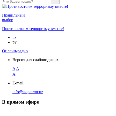
Правильный
выбор
Противостоим терроризму вместе!
uz
ру
Онлайн-радио
Версия для слабовидящих
A
A
A
E-mail
info@stopterror.uz
В прямом эфире