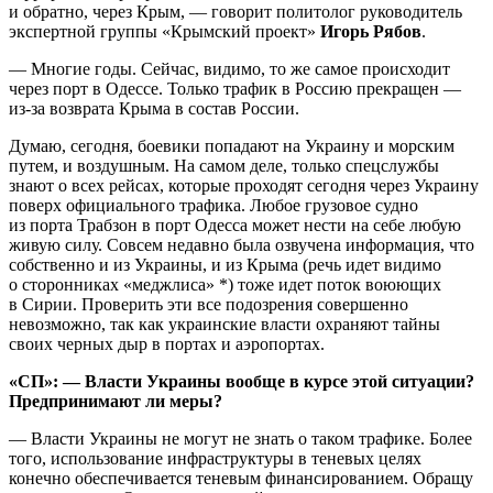
и обратно, через Крым, — говорит политолог руководитель
экспертной группы «Крымский проект»
Игорь Рябов
.
— Многие годы. Сейчас, видимо, то же самое происходит
через порт в Одессе. Только трафик в Россию прекращен —
из-за возврата Крыма в состав России.
Думаю, сегодня, боевики попадают на Украину и морским
путем, и воздушным. На самом деле, только спецслужбы
знают о всех рейсах, которые проходят сегодня через Украину
поверх официального трафика. Любое грузовое судно
из порта Трабзон в порт Одесса может нести на себе любую
живую силу. Совсем недавно была озвучена информация, что
собственно и из Украины, и из Крыма (речь идет видимо
о сторонниках «меджлиса» *) тоже идет поток воюющих
в Сирии. Проверить эти все подозрения совершенно
невозможно, так как украинские власти охраняют тайны
своих черных дыр в портах и аэропортах.
«СП»: — Власти Украины вообще в курсе этой ситуации?
Предпринимают ли меры?
— Власти Украины не могут не знать о таком трафике. Более
того, использование инфраструктуры в теневых целях
конечно обеспечивается теневым финансированием. Обращу