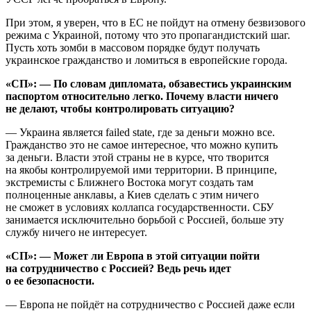
При этом, я уверен, что в ЕС не пойдут на отмену безвизового
режима с Украиной, потому что это пропагандистский шаг.
Пусть хоть зомби в массовом порядке будут получать
украинское гражданство и ломиться в европейские города.
«СП»: — По словам дипломата, обзавестись украинским
паспортом относительно легко. Почему власти ничего
не делают, чтобы контролировать ситуацию?
— Украина является failed state, где за деньги можно все.
Гражданство это не самое интересное, что можно купить
за деньги. Власти этой страны не в курсе, что творится
на якобы контролируемой ими территории. В принципе,
экстремисты с Ближнего Востока могут создать там
полноценные анклавы, а Киев сделать с этим ничего
не сможет в условиях коллапса государственности. СБУ
занимается исключительно борьбой с Россией, больше эту
службу ничего не интересует.
«СП»: — Может ли Европа в этой ситуации пойти
на сотрудничество с Россией? Ведь речь идет
о ее безопасности.
— Европа не пойдёт на сотрудничество с Россией даже если