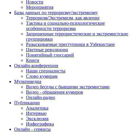
Новости
Мероприятия
Базы данных по терроризму/экстремизму
Терроризм/Экстремизм, как явление
Тактика и социально-психологические
особенности терроризма
Запрещенные террористические и экстремистские
группировки
Разыскиваемые преступники в Узбекистане
Цветные революции
Понятийный глоссарий
Книги
Онлайн-конференция
Наши специалисты
Слово кумирам
Мультимедиа
Видео беседы с бывшими экстремистами
Видео - обращения кумиров
Онлайн-радио
Публикации
Аналитика
Интервью
Эксклюзив
Инфографика
Онлайн - сервисы