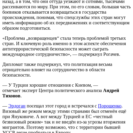
назад, а в том, что они оттуда уезжают и сотнями, тысячами
рассеиваются по миру. При этом, по его словам, большая часть
боевиков отказывается возвращаться в государства
происхождения, понимая, что спецслужбы этих стран могут
иметь информацию об их передвижениях и соответствующим
образом подготовиться.
«Проблема „возвращенцев“ стала теперь проблемой третьих
стран. И ключевую роль именно в этом аспекте обеспечения
антитеррористической безопасности может сыграть
международное сотрудничество», — подчеркнул Рогачев.
Дипломат также подчеркнул, что политизация весьма
отрицательно влияет на сотрудничество в области
безопасности.
— У Турции хорошие отношения с Киевом, —
отмечает эксперт Центра политического анализа
Андрей
Тихонов
.
—
Эрдоган
посещал этот город и встречался с
Порошенко
.
Визовый же режим между этими странами был отменён ещё
при Януковиче. А вот между Турцией и ЕС «честный
безвизовый режим» так и не введён из-за угрозы вторжения
мигрантов. Поэтому возможно, что с территории бывшей
УССР легче пробраться в Европу.