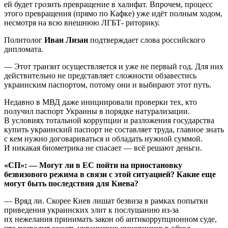
ей будет грозить превращение в халифат. Впрочем, процесс
этого превращения (прямо по Кафке) уже идёт полным ходом,
несмотря на всю внешнюю ЛГБТ- риторику.
Политолог
Иван Лизан
подтверждает слова российского
дипломата.
— Этот транзит осуществляется и уже не первый год. Для них
действительно не представляет сложности обзавестись
украинским паспортом, потому они и выбирают этот путь.
Недавно в МВД даже инициировали проверки тех, кто
получил паспорт Украины в порядке натурализации.
В условиях тотальной коррупции и разложения государства
купить украинский паспорт не составляет труда, главное знать
с кем нужно договариваться и обладать нужной суммой.
И никакая биометрика не спасает — всё решают деньги.
«СП»: — Могут ли в ЕС пойти на приостановку
безвизового режима в связи с этой ситуацией? Какие еще
могут быть последствия для Киева?
— Вряд ли. Скорее Киев лишат безвиза в рамках попытки
приведения украинских элит к послушанию из-за
их нежелания принимать закон об антикоррупционном суде,