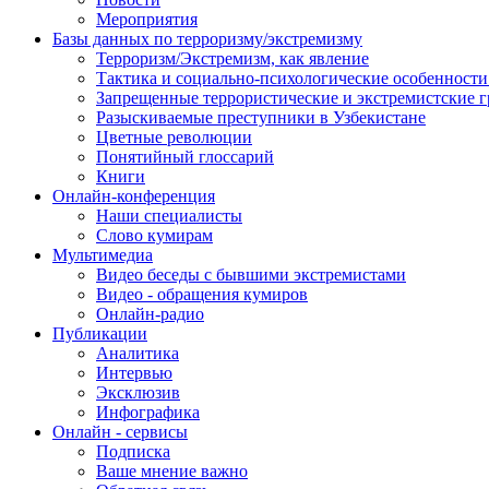
Мероприятия
Базы данных по терроризму/экстремизму
Терроризм/Экстремизм, как явление
Тактика и социально-психологические особенности
Запрещенные террористические и экстремистские 
Разыскиваемые преступники в Узбекистане
Цветные революции
Понятийный глоссарий
Книги
Онлайн-конференция
Наши специалисты
Слово кумирам
Мультимедиа
Видео беседы с бывшими экстремистами
Видео - обращения кумиров
Онлайн-радио
Публикации
Аналитика
Интервью
Эксклюзив
Инфографика
Онлайн - сервисы
Подписка
Ваше мнение важно