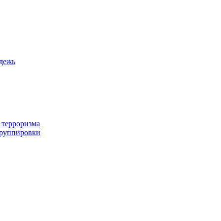
дежь
 терроризма
группировки