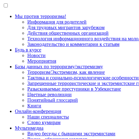
Мы против терроризма!
Информация для родителей
Для трудовых мигрантов зарубежом
Действия общественных организаций
Технология информационного воздействия на моло
Законодательство и комментарии к статьям
Будь в курсе
Новости
Мероприятия
Базы данных по терроризму/экстремизму
Терроризм/Экстремизм, как явление
Тактика и социально-психологические особенности
Запрещенные террористические и экстремистские 
Разыскиваемые преступники в Узбекистане
Цветные революции
Понятийный глоссарий
Книги
Онлайн-конференция
Наши специалисты
Слово кумирам
Мультимедиа
Видео беседы с бывшими экстремистами