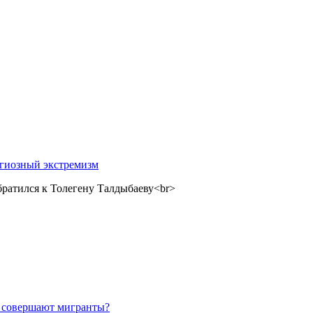
игиозный экстремизм
ратился к Толегену Талдыбаеву<br>
 совершают мигранты?