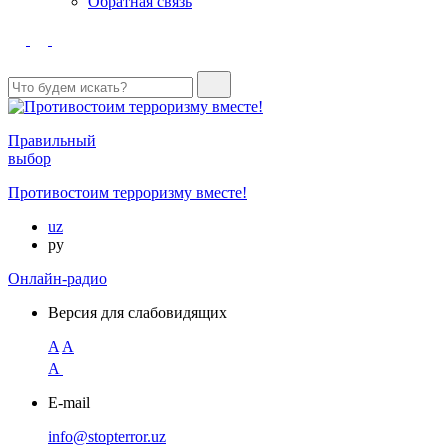
Обратная связь
Правильный
выбор
Противостоим терроризму вместе!
uz
ру
Онлайн-радио
Версия для слабовидящих
A
A
A
E-mail
info@stopterror.uz