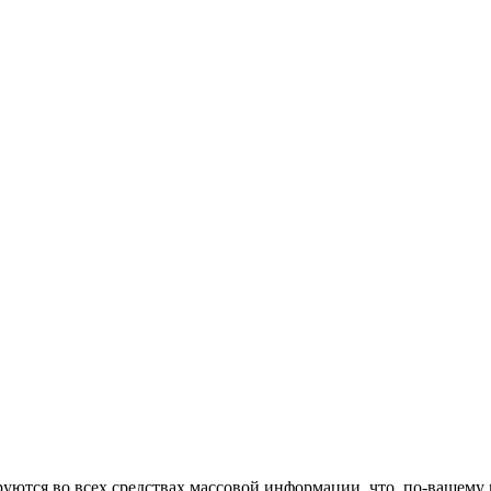
руются во всех средствах массовой информации. что, по-вашему