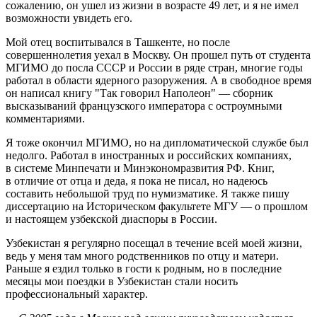
сожалению, он ушел из жизни в возрасте 49 лет, и я не имел
возможности увидеть его.
Мой отец воспитывался в Ташкенте, но после
совершеннолетия уехал в Москву. Он прошел путь от студента
МГИМО до посла СССР и России в ряде стран, многие годы
работал в области ядерного разоружения. А в свободное время
он написал книгу "Так говорил Наполеон" — сборник
высказываний французского императора с остроумными
комментариями.
Я тоже окончил МГИМО, но на дипломатической службе был
недолго. Работал в иностранных и российских компаниях,
в системе Минпечати и Минэкономразвития РФ. Книг,
в отличие от отца и деда, я пока не писал, но надеюсь
составить небольшой труд по нумизматике. Я также пишу
диссертацию на Историческом факультете МГУ — о прошлом
и настоящем узбекской диаспоры в России.
Узбекистан я регулярно посещал в течение всей моей жизни,
ведь у меня там много родственников по отцу и матери.
Раньше я ездил только в гости к родным, но в последние
месяцы мои поездки в Узбекистан стали носить
профессиональный характер.