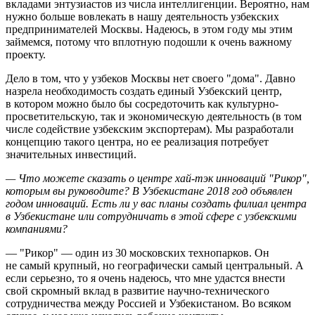
вкладами энтузиастов из числа интеллигенции. Вероятно, нам
нужно больше вовлекать в нашу деятельность узбекских
предпринимателей Москвы. Надеюсь, в этом году мы этим
займемся, потому что вплотную подошли к очень важному
проекту.
Дело в том, что у узбеков Москвы нет своего "дома". Давно
назрела необходимость создать единый Узбекский центр,
в котором можно было бы сосредоточить как культурно-
просветительскую, так и экономическую деятельность (в том
числе содействие узбекским экспортерам). Мы разработали
концепцию такого центра, но ее реализация потребует
значительных инвестиций.
— Что можете сказать о центре хай-тэк инноваций "Рикор",
которым вы руководите? В Узбекистане 2018 год объявлен
годом инноваций. Есть ли у вас планы создать филиал центра
в Узбекистане или сотрудничать в этой сфере с узбекскими
компаниями?
— "Рикор" — один из 30 московских технопарков. Он
не самый крупный, но географически самый центральный. А
если серьезно, то я очень надеюсь, что мне удастся внести
свой скромный вклад в развитие научно-технического
сотрудничества между Россией и Узбекистаном. Во всяком