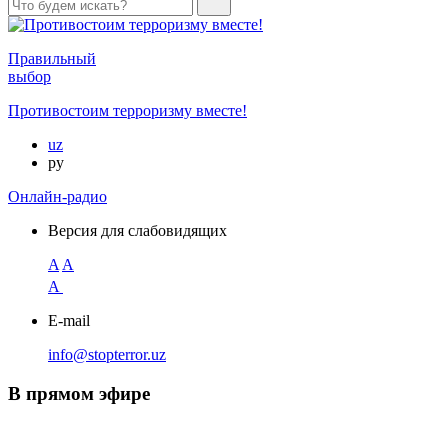
Правильный
выбор
Противостоим терроризму вместе!
uz
ру
Онлайн-радио
Версия для слабовидящих
A
A
A
E-mail
info@stopterror.uz
В прямом эфире