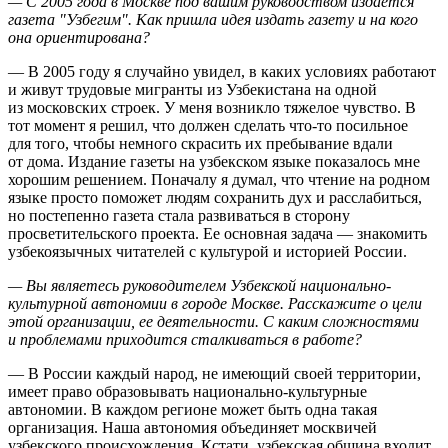
— С 2005 года в Москве под вашим руководством издается
газета "Узбегим". Как пришла идея издать газету и на кого
она ориентирована?
— В 2005 году я случайно увидел, в каких условиях работают
и живут трудовые мигранты из Узбекистана на одной
из московских строек. У меня возникло тяжелое чувство. В
тот момент я решил, что должен сделать что-то посильное
для того, чтобы немного скрасить их пребывание вдали
от дома. Издание газеты на узбекском языке показалось мне
хорошим решением. Поначалу я думал, что чтение на родном
языке просто поможет людям сохранить дух и расслабиться,
но постепенно газета стала развиваться в сторону
просветительского проекта. Ее основная задача — знакомить
узбекоязычных читателей с культурой и историей России.
— Вы являетесь руководителем Узбекской национально-
культурной автономии в городе Москве. Расскажите о цели
этой организации, ее деятельности. С каким сложностями
и проблемами приходится сталкиваться в работе?
— В России каждый народ, не имеющий своей территории,
имеет право образовывать национально-культурные
автономии. В каждом регионе может быть одна такая
организация. Наша автономия объединяет москвичей
узбекского происхождения. Кстати, узбекская община входит