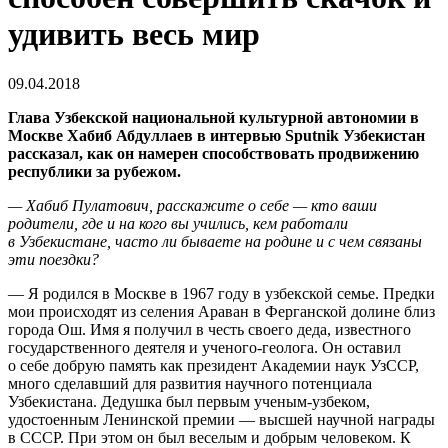
удивить весь мир
09.04.2018
Глава Узбекской национальной культурной автономии в
Москве Хабиб Абдуллаев в интервью Sputnik Узбекистан
рассказал, как он намерен способствовать продвижению
республики за рубежом.
— Хабиб Пулатович, расскажите о себе — кто ваши
родители, где и на кого вы учились, кем работали
в Узбекистане, часто ли бываете на родине и с чем связаны
эти поездки?
— Я родился в Москве в 1967 году в узбекской семье. Предки
мои происходят из селения Араван в Ферганской долине близ
города Ош. Имя я получил в честь своего деда, известного
государственного деятеля и ученого-геолога. Он оставил
о себе добрую память как президент Академии наук УзССР,
много сделавший для развития научного потенциала
Узбекистана. Дедушка был первым ученым-узбеком,
удостоенным Ленинской премии — высшей научной награды
в СССР. При этом он был веселым и добрым человеком. К