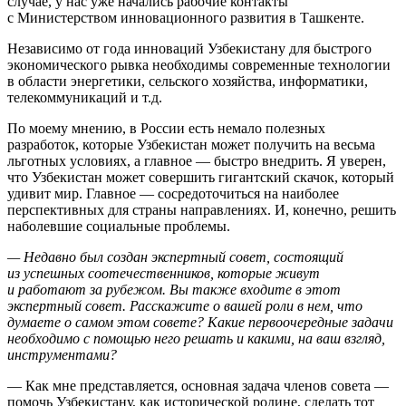
случае, у нас уже начались рабочие контакты
с Министерством инновационного развития в Ташкенте.
Независимо от года инноваций Узбекистану для быстрого
экономического рывка необходимы современные технологии
в области энергетики, сельского хозяйства, информатики,
телекоммуникаций и т.д.
По моему мнению, в России есть немало полезных
разработок, которые Узбекистан может получить на весьма
льготных условиях, а главное — быстро внедрить. Я уверен,
что Узбекистан может совершить гигантский скачок, который
удивит мир. Главное — сосредоточиться на наиболее
перспективных для страны направлениях. И, конечно, решить
наболевшие социальные проблемы.
— Недавно был создан экспертный совет, состоящий
из успешных соотечественников, которые живут
и работают за рубежом. Вы также входите в этот
экспертный совет. Расскажите о вашей роли в нем, что
думаете о самом этом совете? Какие первоочередные задачи
необходимо с помощью него решать и какими, на ваш взгляд,
инструментами?
— Как мне представляется, основная задача членов совета —
помочь Узбекистану, как исторической родине, сделать тот