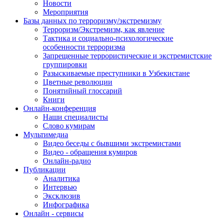
Новости
Мероприятия
Базы данных по терроризму/экстремизму
Терроризм/Экстремизм, как явление
Тактика и социально-психологические
особенности терроризма
Запрещенные террористические и экстремистские
группировки
Разыскиваемые преступники в Узбекистане
Цветные революции
Понятийный глоссарий
Книги
Онлайн-конференция
Наши специалисты
Слово кумирам
Мультимедиа
Видео беседы с бывшими экстремистами
Видео - обращения кумиров
Онлайн-радио
Публикации
Аналитика
Интервью
Эксклюзив
Инфографика
Онлайн - сервисы