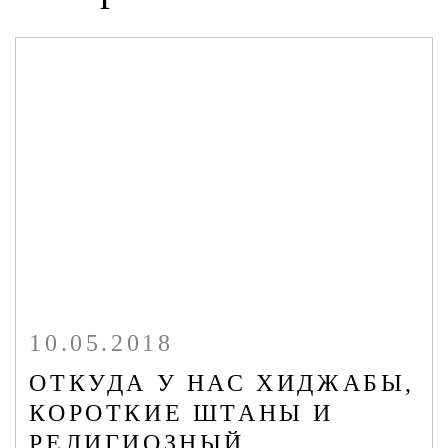
ЭКСТРЕМИЗМУ
ОНЛАЙН-КОНФЕРЕНЦИЯ
МУЛЬТИМЕДИА
ПУБЛИКАЦИИ
ОНЛАЙН - СЕРВИСЫ
10.05.2018
ОТКУДА У НАС ХИДЖАБЫ,
КОРОТКИЕ ШТАНЫ И
РЕЛИГИОЗНЫЙ