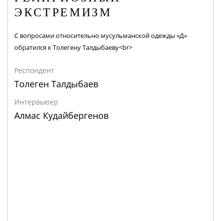
ЭКСТРЕМИЗМ
С вопросами относительно мусульманской одежды «Д»
обратился к Толегену Талдыбаеву<br>
Респондент
Толеген Талдыбаев
Интервьюер
Алмас Кудайбергенов