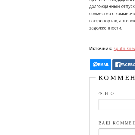
долгожданный отпуск
совместно с коммер
в аэропортах, автово
задолженности.
Источник:
sputnikne
EMAIL
FACEB
КОММЕН
Ф.И.О.
ВАШ КОММЕ