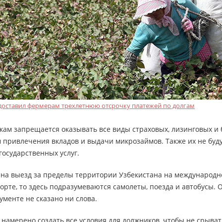
оставил фермерам трехлетнюю отсрочку платежей по долгам
кам запрещается оказывать все виды страховых, лизинговых и 
м привлечения вкладов и выдачи микрозаймов. Также их не буд
государственных услуг.
а на выезд за пределы территории Узбекистана на международ
рте, то здесь подразумеваются самолеты, поезда и автобусы. 
ументе не сказано ни слова.
 намерено создать все условия для должников, чтобы не срыват