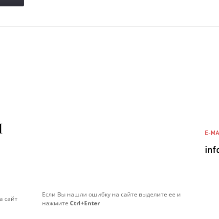
Й
E-MA
inf
Если Вы нашли ошибку на сайте выделите ее и
а сайт
нажмите
Ctrl+Enter