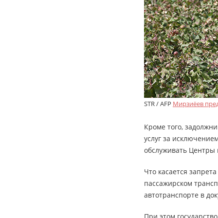
STR / AFP
Мирзиёев пред
Кроме того, задолжни
услуг за исключение
обслуживать Центры 
Что касается запрет
пассажирском транспо
автотранспорте в док
При этом государство