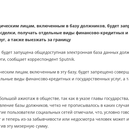
ическим лицам, включенным в базу должников, будет за
сделки, получать отдельные виды финансово-кредитных и
уг, а также выезжать за границу
ая будет запущена общедоступная электронная база данных дол
ги, сообщает корреспондент Sputnik.
еским лицам, включенным в эту базу, будет запрещено совер
ельные виды финансово-кредитных и государственных услуг, а 
большой ажиотаж в обществе, так как в указе главы государства
ление базы должников, четко не прописывалось в каких случая
ие пользователи социальных сетей отмечали, что, условно гов
г и теперь из-за забывчивости или недосмотра человек может 
атив эту мизерную сумму.