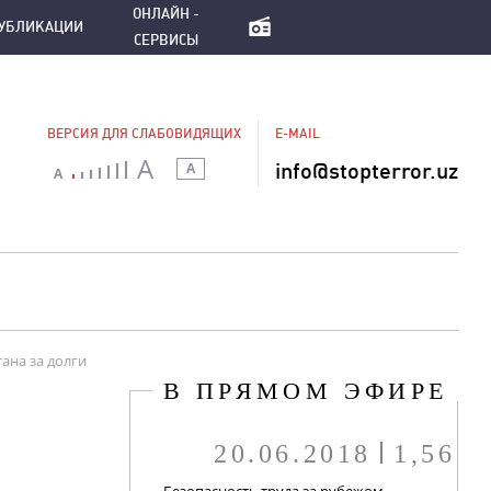
ПУБЛИКАЦИИ
ОНЛАЙН - СЕРВИСЫ
ОНЛАЙН -
УБЛИКАЦИИ
СЕРВИСЫ
ВЕРСИЯ ДЛЯ СЛАБОВИДЯЩИХ
E-MAIL
A
info@stopterror.uz
A
A
тана за долги
В ПРЯМОМ ЭФИРЕ
20.06.2018
1,56