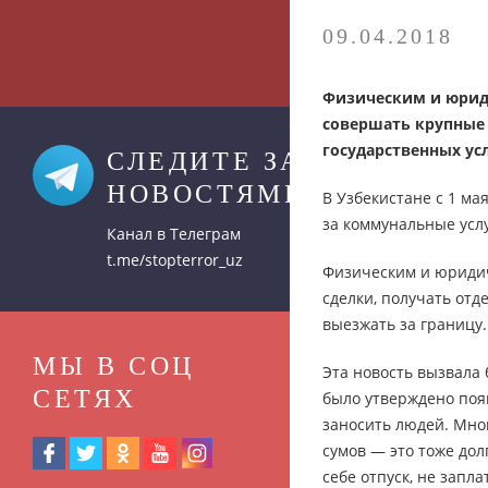
09.04.2018
Физическим и юрид
совершать крупные 
государственных усл
СЛЕДИТЕ ЗА
НОВОСТЯМИ
В Узбекистане с 1 м
за коммунальные услу
Канал в Телеграм
t.me/stopterror_uz
Физическим и юридич
сделки, получать отд
выезжать за границу.
МЫ В СОЦ
Эта новость вызвала 
СЕТЯХ
было утверждено появ
заносить людей. Мног
сумов — это тоже дол
себе отпуск, не запл