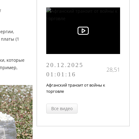
т
ергии,
платы (1
ки, которые
20.12.2025
апример,
28,51
01:01:16
Афганский транзит от войны к
торговле
Все видео