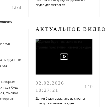
Безопасность труда за рубежом -
видео для мигранта
1273
прещено
АКТУАЛЬНОЕ ВИДЕО
жников
шать крупные
также
, которым
02.02.2026
1,10
х туда будут
10:27:21
оря, тысяча
Дания будет высылать из страны
испортить
преступников-неграждан