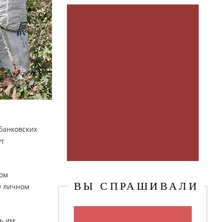
банковских
ут
ном
ВЫ СПРАШИВАЛИ
О личном
ь им