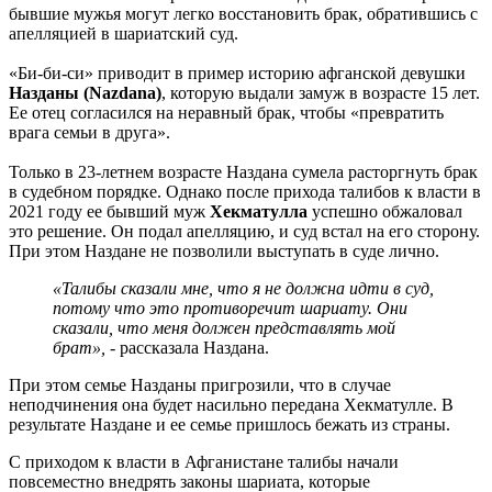
бывшие мужья могут легко восстановить брак, обратившись с
апелляцией в шариатский суд.
«Би-би-си» приводит в пример историю афганской девушки
Назданы (Nazdana)
, которую выдали замуж в возрасте 15 лет.
Ее отец согласился на неравный брак, чтобы «превратить
врага семьи в друга».
Только в 23-летнем возрасте Наздана сумела расторгнуть брак
в судебном порядке. Однако после прихода талибов к власти в
2021 году ее бывший муж
Хекматулла
успешно обжаловал
это решение. Он подал апелляцию, и суд встал на его сторону.
При этом Наздане не позволили выступать в суде лично.
«Талибы сказали мне, что я не должна идти в суд,
потому что это противоречит шариату. Они
сказали, что меня должен представлять мой
брат»,
- рассказала Наздана.
При этом семье Назданы пригрозили, что в случае
неподчинения она будет насильно передана Хекматулле. В
результате Наздане и ее семье пришлось бежать из страны.
С приходом к власти в Афганистане талибы начали
повсеместно внедрять законы шариата, которые