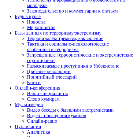
молодежь
Законодательство и комментарии к статьям
Будь в курсе
Новости
Мероприятия
Базы данных по терроризму/экстремизму
Терроризм/Экстремизм, как явление
Тактика и социально-психологические
особенности терроризма
Запрещенные террористические и экстремистские
группировки
Разыскиваемые преступники в Узбекистане
Цветные революции
Понятийный глоссарий
Книги
Онлайн-конференция
Наши специалисты
Слово кумирам
Мультимедиа
Видео беседы с бывшими экстремистами
Видео - обращения кумиров
Онлайн-радио
Публикации
Аналитика