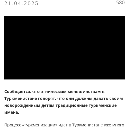
580
21.04.2025
БАЗЫ ДАННЫХ ПО ТЕРРОРИЗМУ/
ЭКСТРЕМИЗМУ
ОНЛАЙН-КОНФЕРЕНЦИЯ
МУЛЬТИМЕДИА
ПУБЛИКАЦИИ
ОНЛАЙН - СЕРВИСЫ
Сообщается, что этническим меньшинствам в
Туркменистане говорят, что они должны давать своим
новорожденным детям традиционные туркменские
имена.
Процесс «туркменизации» идет в Туркменистане уже много