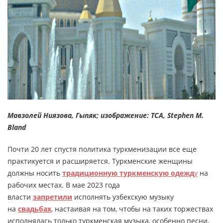
Мавзолей Ниязова, Гыпяк; изображение: TCA, Stephen M.
Bland
Почти 20 лет спустя политика туркменизации все еще
практикуется и расширяется. Туркменские женщины
должны носить
традиционную туркменскую одежд
у
на
рабочих местах. В мае 2023 года
власти
запретили
исполнять узбекскую музыку
на
свадьбах
, настаивая на том, чтобы на таких торжествах
исполнялась только туркменская музыка, особенно песни,