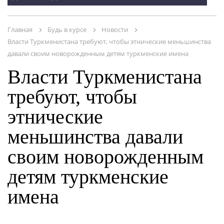
Главная
Будь в курсе
Новости
Власти Туркменистана требуют, чтобы этнические меньшинства
НОВОСТИ
давали своим новорожденным детям туркменские имена
Власти Туркменистана
требуют, чтобы
этнические
меньшинства давали
своим новорожденным
МЕРОПРИЯТИЯ
детям туркменские
имена