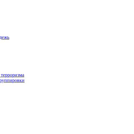
дежь
 терроризма
группировки