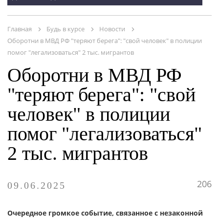
ПУБЛИКАЦИИ
ОНЛАЙН - СЕРВИСЫ
Главная
Будь в курсе
Новости
Оборотни в МВД РФ "теряют берега": "свой человек" в полиции
помог "легализоваться" 2 тыс. мигрантов
Оборотни в МВД РФ
"теряют берега": "свой
человек" в полиции
помог "легализоваться"
2 тыс. мигрантов
206
09.06.2025
Очередное громкое событие, связанное с незаконной