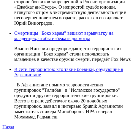
стороне боевиков запрещенной в России организации
«Джабхат ан-Нусра». О непростой судьбе юноши,
втянутого отцом в экстремистскую деятельность еще в
несовершеннолетнем возрасте, рассказал его адвокат
Юрий Виноградов.
Смертницы "Боко харам" вешают взрывчатку на
младенцев, чтобы избежать досмотра
Власти Нигерии предупреждают, что террористы из
организации "Боко харам" стали использовать
младенцев в качестве оружия смерти, передаёт Fox News
В сети террористов: кто такие боевики, орудующие в
Афганистане
В Афганистане помимо террористических
группировок "Талибан" и "Исламское государство"
орудуют и другие террористические группировки.
Всего в стране действуют около 20 подобных
группировок, заявил в интервью Sputnik Афганистан
заместитель спикера Минобороны ИРА генерал
Мохаммад Радманеш.
Назад