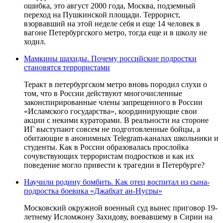
ошибка, это август 2000 года, Москва, подземный
переход на Пушкинской площади. Террорист,
взорвавший на этой неделе себя и еще 14 человек в
вагоне Петербургского метро, тогда еще и в школу не
ходил.
Мамкины шахиды. Почему российские подростки
становятся террористами
Теракт в петербургском метро вновь породил слухи о
том, что в России действуют многочисленные
законспирированные члены запрещенного в России
«Исламского государства», координирующие свои
акции с некими кураторами. В реальности на стороне
ИГ выступают совсем не подготовленные бойцы, а
обитающие в анонимных Telegram-каналах школьники и
студенты. Как в России образовалась прослойка
сочувствующих террористам подростков и как их
поведение могло привести к трагедии в Петербурге?
Научили родину бомбить. Как отец воспитал из сына-
подростка боевика «Джабхат ан-Нусры»
Московский окружной военный суд вынес приговор 19-
летнему Исломжону Захидову, воевавшему в Сирии на