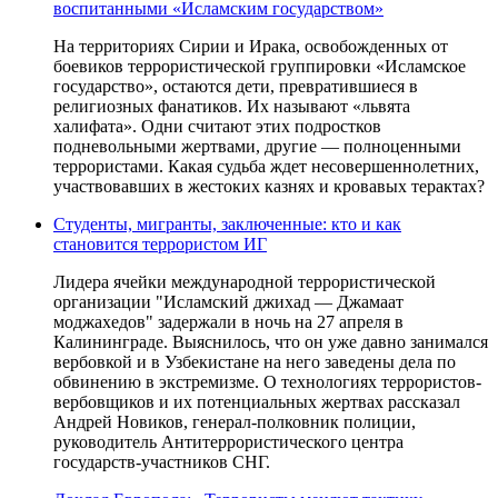
воспитанными «Исламским государством»
На территориях Сирии и Ирака, освобожденных от
боевиков террористической группировки «Исламское
государство», остаются дети, превратившиеся в
религиозных фанатиков. Их называют «львята
халифата». Одни считают этих подростков
подневольными жертвами, другие — полноценными
террористами. Какая судьба ждет несовершеннолетних,
участвовавших в жестоких казнях и кровавых терактах?
Студенты, мигранты, заключенные: кто и как
становится террористом ИГ
Лидера ячейки международной террористической
организации "Исламский джихад — Джамаат
моджахедов" задержали в ночь на 27 апреля в
Калининграде. Выяснилось, что он уже давно занимался
вербовкой и в Узбекистане на него заведены дела по
обвинению в экстремизме. О технологиях террористов-
вербовщиков и их потенциальных жертвах рассказал
Андрей Новиков, генерал-полковник полиции,
руководитель Антитеррористического центра
государств-участников СНГ.