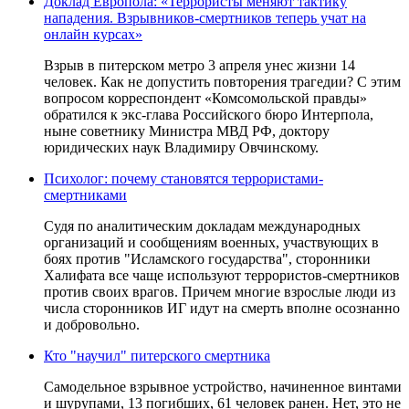
Доклад Европола: «Террористы меняют тактику
нападения. Взрывников-смертников теперь учат на
онлайн курсах»
Взрыв в питерском метро 3 апреля унес жизни 14
человек. Как не допустить повторения трагедии? С этим
вопросом корреспондент «Комсомольской правды»
обратился к экс-глава Российского бюро Интерпола,
ныне советнику Министра МВД РФ, доктору
юридических наук Владимиру Овчинскому.
Психолог: почему становятся террористами-
смертниками
Судя по аналитическим докладам международных
организаций и сообщениям военных, участвующих в
боях против "Исламского государства", сторонники
Халифата все чаще используют террористов-смертников
против своих врагов. Причем многие взрослые люди из
числа сторонников ИГ идут на смерть вполне осознанно
и добровольно.
Кто "научил" питерского смертника
Самодельное взрывное устройство, начиненное винтами
и шурупами, 13 погибших, 61 человек ранен. Нет, это не