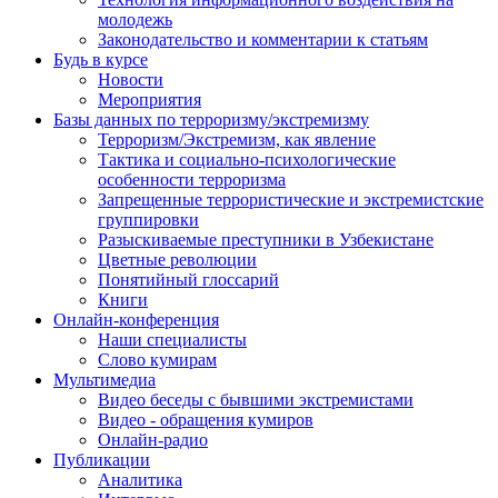
молодежь
Законодательство и комментарии к статьям
Будь в курсе
Новости
Мероприятия
Базы данных по терроризму/экстремизму
Терроризм/Экстремизм, как явление
Тактика и социально-психологические
особенности терроризма
Запрещенные террористические и экстремистские
группировки
Разыскиваемые преступники в Узбекистане
Цветные революции
Понятийный глоссарий
Книги
Онлайн-конференция
Наши специалисты
Слово кумирам
Мультимедиа
Видео беседы с бывшими экстремистами
Видео - обращения кумиров
Онлайн-радио
Публикации
Аналитика