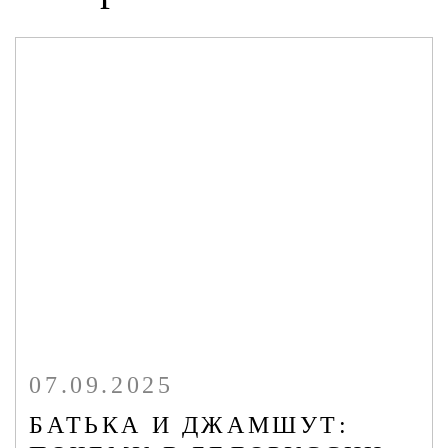
БАЗЫ ДАННЫХ ПО ТЕРРОРИЗМУ/
ЭКСТРЕМИЗМУ
ОНЛАЙН-КОНФЕРЕНЦИЯ
МУЛЬТИМЕДИА
ПУБЛИКАЦИИ
ОНЛАЙН - СЕРВИСЫ
07.09.2025
БАТЬКА И ДЖАМШУТ: