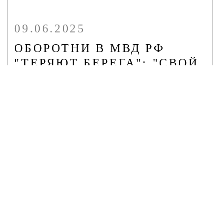
09.06.2025
ОБОРОТНИ В МВД РФ
"ТЕРЯЮТ БЕРЕГА": "СВОЙ
ЧЕЛОВЕК" В ПОЛИЦИИ
ПОМОГ
"ЛЕГАЛИЗОВАТЬСЯ" 2
ТЫС. МИГРАНТОВ
Очередное громкое событие, связанное с незаконной
миграцией, вызвало широкий резонанс на Урале.
Организатором преступной группы, как заявляет МВД, стал
62-летний директор частной фирмы.
Респондент
Людмила Лукашева