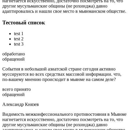
нагнетается искусственно, достаточно посмотреть на то, что
другие мусульманские общины (не рохинджа) давно
адаптировались и нашли свое место в мьянманском обществе.
Тестовый список
test 1
test 2
test 3
обработано
обращений
События в небольшой азиатской стране сегодня активно
муссируются во всех средствах массовой информации. что,
по-вашему мнению происходит в мьянме на самом деле?
всего принято
обращений
Александр Князев
Видимость межконфессионального противостояния в Мьянме
нагнетается искусственно, достаточно посмотреть на то, что
другие мусульманские общины (не рохинджа) давно
адаптировались и нашли свое место в мьянманском обществе.