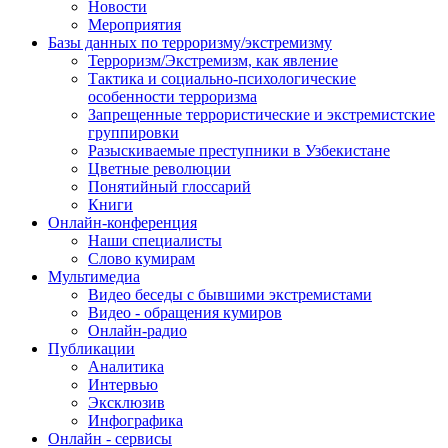
Новости
Мероприятия
Базы данных по терроризму/экстремизму
Терроризм/Экстремизм, как явление
Тактика и социально-психологические
особенности терроризма
Запрещенные террористические и экстремистские
группировки
Разыскиваемые преступники в Узбекистане
Цветные революции
Понятийный глоссарий
Книги
Онлайн-конференция
Наши специалисты
Слово кумирам
Мультимедиа
Видео беседы с бывшими экстремистами
Видео - обращения кумиров
Онлайн-радио
Публикации
Аналитика
Интервью
Эксклюзив
Инфографика
Онлайн - сервисы