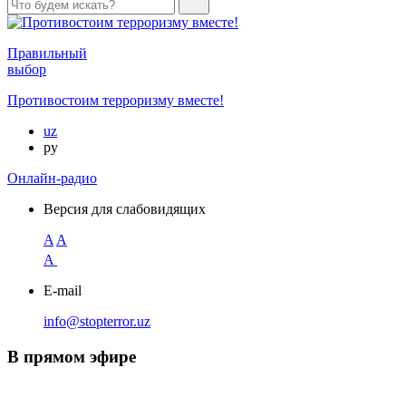
Правильный
выбор
Противостоим терроризму вместе!
uz
ру
Онлайн-радио
Версия для слабовидящих
A
A
A
E-mail
info@stopterror.uz
В прямом эфире