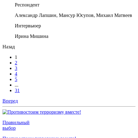
Респондент
Александр Лапшин, Мансур Юсупов, Михаил Матвеев
Интервьюер
Ирина Мишина
Назад
1
2
3
4
5
...
31
Вперед
Правильный
выбор