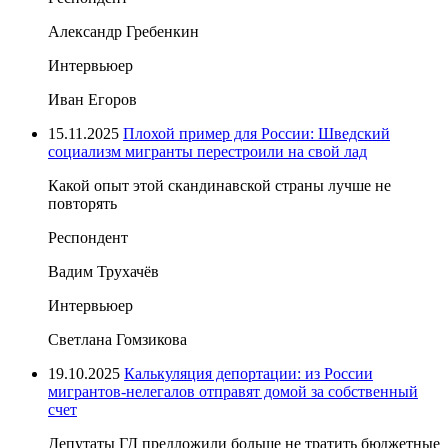
Александр Гребенкин
Интервьюер
Иван Егоров
15.11.2025
Плохой пример для России: Шведский
социализм мигранты перестроили на свой лад
Какой опыт этой скандинавской страны лучше не
повторять
Респондент
Вадим Трухачёв
Интервьюер
Светлана Гомзикова
19.10.2025
Калькуляция депортации: из России
мигрантов-нелегалов отправят домой за собственный
счет
Депутаты ГД предложили больше не тратить бюджетные