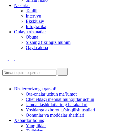
onlain radio
Nashrlar
Tahlill
Intervyu
Ekskluziv
Infografika
Оnlayn xizmatlar
Obuna
Sizning fikringiz muhim
Qayta aloqa
Biz terrorizmga qarshi!
Ota-onalar uchun ma’lumot
Chet eldagi mehnat muhojirlar uchun
Jamoat tashkilotlarinig harakatlari
Yoshlarga axborot ta’sir qilish usullari
Qonunlar va moddalar sharhlari
Xabardor boling
Yangiliklar
Tadbirlar