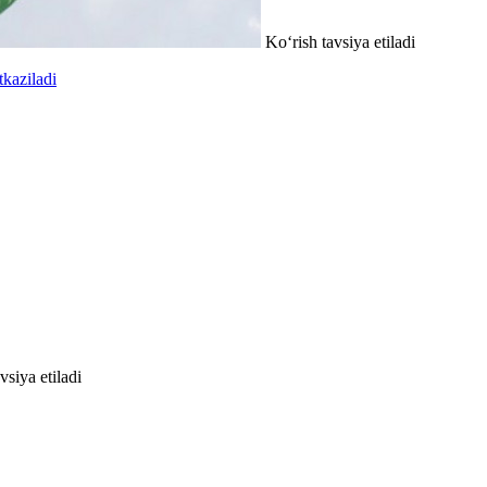
Ko‘rish tavsiya etiladi
tkaziladi
vsiya etiladi