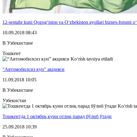
12-sentabr kuni Qozog‘iston va O‘zbekiston ayollari biznes-forumi o‘
10.09.2018 08:43
В Узбекистане
Тошкент
Ko‘rish tavsiya etiladi
“Автомобилсиз кун” акцияси
11.09.2018 10:05
В Узбекистане
Узбекистан
Ko‘rish ta
Тошкентда 1 октябрь куни отлиқ парад бўлиб ўтади
25.09.2018 10:39