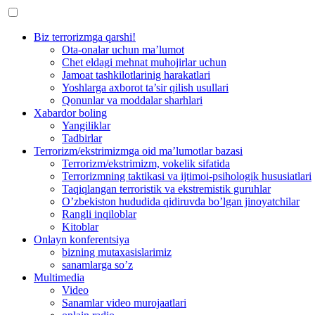
Biz terrorizmga qarshi!
Ota-onalar uchun ma’lumot
Chet eldagi mehnat muhojirlar uchun
Jamoat tashkilotlarinig harakatlari
Yoshlarga axborot ta’sir qilish usullari
Qonunlar va moddalar sharhlari
Xabardor boling
Yangiliklar
Tadbirlar
Terrorizm/ekstrimizmga oid ma’lumotlar bazasi
Terrorizm/ekstrimizm, vokelik sifatida
Terrorizmning taktikasi va ijtimoi-psihologik hususiatlari
Taqiqlangan terroristik va ekstremistik guruhlar
O’zbekiston hududida qidiruvda bo’lgan jinoyatchilar
Rangli inqiloblar
Kitoblar
Onlayn konferentsiya
bizning mutaxasislarimiz
sanamlarga so’z
Multimedia
Video
Sanamlar video murojaatlari