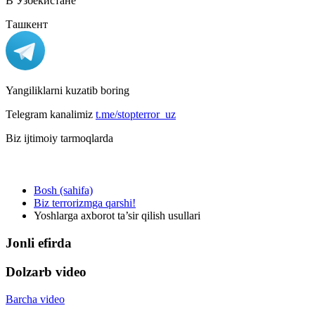
В Узбекистане
Ташкент
Yangiliklarni kuzatib boring
Telegram kanalimiz
t.me/stopterror_uz
Biz ijtimoiy tarmoqlarda
Bosh (sahifa)
Biz terrorizmga qarshi!
Yoshlarga axborot ta’sir qilish usullari
Jonli efirda
Dolzarb video
Barcha video