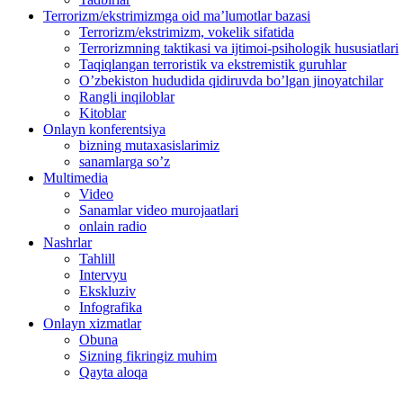
Terrorizm/ekstrimizmga oid ma’lumotlar bazasi
Terrorizm/ekstrimizm, vokelik sifatida
Terrorizmning taktikasi va ijtimoi-psihologik hususiatlari
Taqiqlangan terroristik va ekstremistik guruhlar
O’zbekiston hududida qidiruvda bo’lgan jinoyatchilar
Rangli inqiloblar
Kitoblar
Onlayn konferentsiya
bizning mutaxasislarimiz
sanamlarga so’z
Multimedia
Video
Sanamlar video murojaatlari
onlain radio
Nashrlar
Tahlill
Intervyu
Ekskluziv
Infografika
Оnlayn xizmatlar
Obuna
Sizning fikringiz muhim
Qayta aloqa