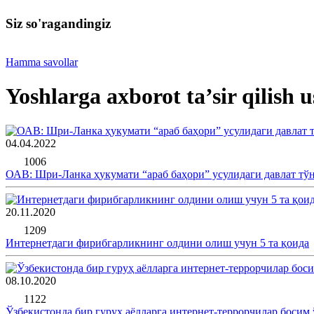
Siz so'ragandingiz
Hamma savollar
Yoshlarga axborot ta’sir qilish u
04.04.2022
1006
ОАВ: Шри-Ланка ҳукумати “араб баҳори” усулидаги давлат т
20.11.2020
1209
Интернетдаги фирибгарликнинг олдини олиш учун 5 та қоида
08.10.2020
1122
Ўзбекистонда бир гуруҳ аёлларга интернет-террорчилар босим