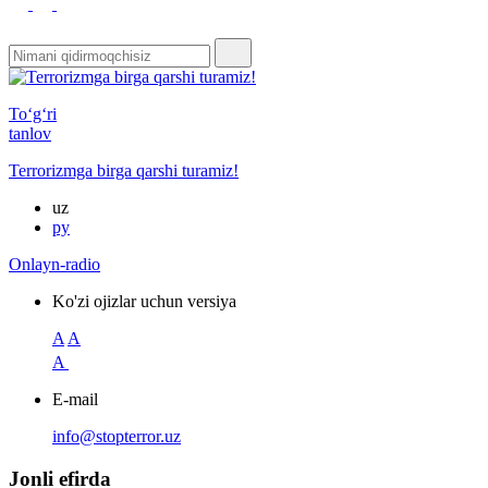
To‘g‘ri
tanlov
Terrorizmga birga qarshi turamiz!
uz
ру
Onlayn-radio
Ko'zi ojizlar uchun versiya
A
A
A
E-mail
info@stopterror.uz
Jonli efirda