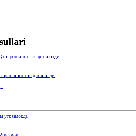
sullari
ўнтаришининг олдини олди
 ўтказмоқда